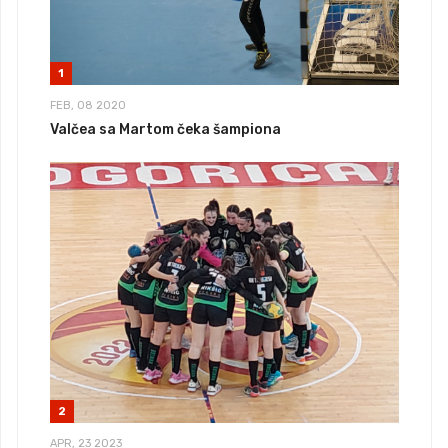
1
FEB, 08 2020
Valčea sa Martom čeka šampiona
2
APR, 23 2023