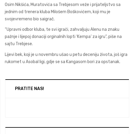
Osim Nikšića, Muratovića sa Trebjesom veže i prijateljstvo sa
jednim od trenera kluba Milošem Boškovićem, koji mu je
svojevremeno bio saigrač.
“Upravni odbor kluba, te svi igrači, zahvaljuju Alenu na znaku
pažnje i lijepoj donaciji orginalnih lopti ‘Kempa’ za igru”, piše na
sajtu Trebjese.
Lijevi bek, koji je u novembru ušao u petu deceniju života, još igra
rukomet u Asobal ligi, gdje se sa Kangasom bori za opstanak.
PRATITE NAS!