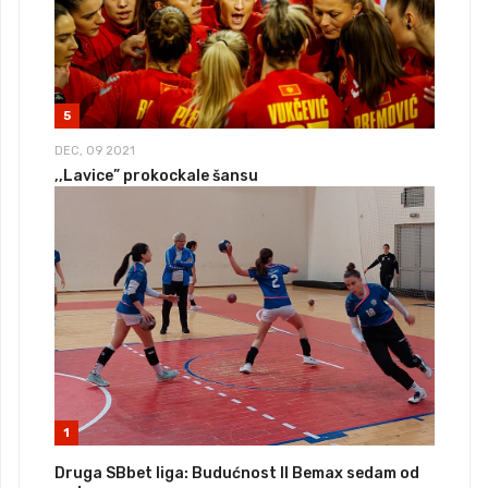
5
DEC, 09 2021
,,Lavice” prokockale šansu
1
Druga SBbet liga: Budućnost II Bemax sedam od