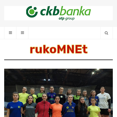
rukoMNEt