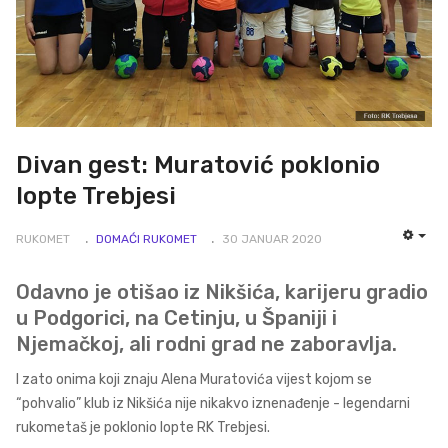
Divan gest: Muratović poklonio
lopte Trebjesi
RUKOMET
DOMAĆI RUKOMET
30 JANUAR 2020
EMP
Odavno je otišao iz Nikšića, karijeru gradio
u Podgorici, na Cetinju, u Španiji i
Njemačkoj, ali rodni grad ne zaboravlja.
I zato onima koji znaju Alena Muratovića vijest kojom se
“pohvalio” klub iz Nikšića nije nikakvo iznenađenje - legendarni
rukometaš je poklonio lopte RK Trebjesi.