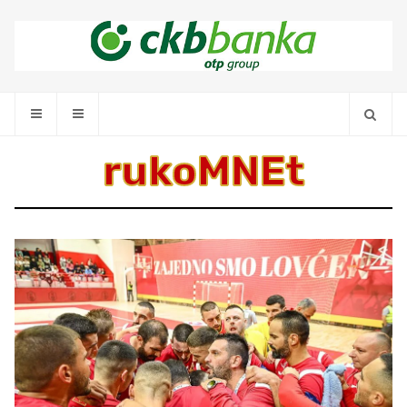
rukoMNEt