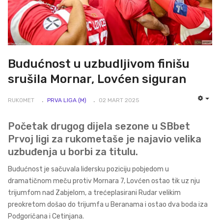
Budućnost u uzbudljivom finišu
srušila Mornar, Lovćen siguran
RUKOMET
PRVA LIGA (M)
02 MART 2025
EMP
Početak drugog dijela sezone u SBbet
Prvoj ligi za rukometaše je najavio velika
uzbuđenja u borbi za titulu.
Budućnost je sačuvala lidersku poziciju pobjedom u
dramatičnom meču protiv Mornara 7, Lovćen ostao tik uz nju
trijumfom nad Zabjelom, a trećeplasirani Rudar velikim
preokretom došao do trijumfa u Beranama i ostao dva boda iza
Podgoričana i Cetinjana.