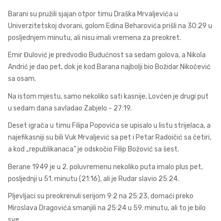
Barani su pružili sjajan otpor timu Draška Mrvaljevića u
Univerzitetskoj dvorani, golom Edina Beharovića prišli na 30:29 u
posljednjem minutu, ali nisu imali vremena za preokret.
Emir Đulović je predvodio Budućnost sa sedam golova, a Nikola
Andrić je dao pet, dok je kod Barana najbolji bio Božidar Nikočević
sa osam.
Na istom mjestu, samo nekoliko sati kasnije, Lovćen je drugi put
u sedam dana savladao Zabjelo - 27:19.
Deset igrača u timu Filipa Popovića se upisalo u listu strijelaca, a
najefikasniji su bili Vuk Mrvaljević sa pet i Petar Radoičić sa četiri,
a kod „republikanaca” je odskočio Filip Božović sa šest.
Berane 1949 je u 2. poluvremenu nekoliko puta imalo plus pet,
posljednji u 51. minutu (21:16), ali je Rudar slavio 25:24.
Pljevljaci su preokrenuli serijom 9:2 na 25:23, domaći preko
Miroslava Dragovića smanjili na 25:24 u 59. minutu, ali to je bilo
sve.