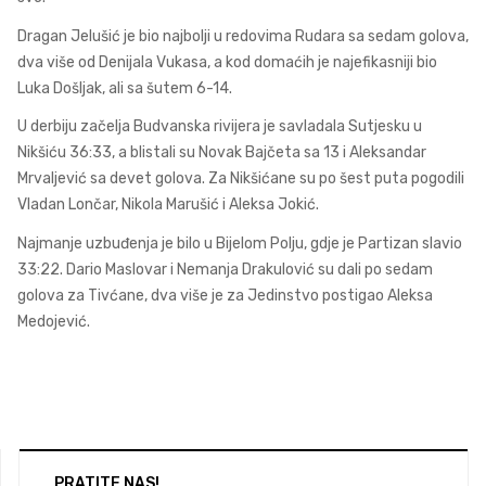
Dragan Jelušić je bio najbolji u redovima Rudara sa sedam golova,
dva više od Denijala Vukasa, a kod domaćih je najefikasniji bio
Luka Došljak, ali sa šutem 6-14.
U derbiju začelja Budvanska rivijera je savladala Sutjesku u
Nikšiću 36:33, a blistali su Novak Bajčeta sa 13 i Aleksandar
Mrvaljević sa devet golova. Za Nikšićane su po šest puta pogodili
Vladan Lončar, Nikola Marušić i Aleksa Jokić.
Najmanje uzbuđenja je bilo u Bijelom Polju, gdje je Partizan slavio
33:22. Dario Maslovar i Nemanja Drakulović su dali po sedam
golova za Tivćane, dva više je za Jedinstvo postigao Aleksa
Medojević.
PRATITE NAS!