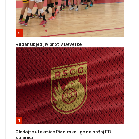
5
Rudar ubjedljiv protiv Devetke
1
Gledajte utakmice Pionirske lige na našoj FB
stranici