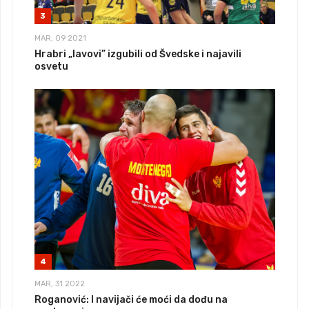
3
MAR, 09 2021
Hrabri „lavovi” izgubili od Švedske i najavili
osvetu
4
MAR, 31 2022
Roganović: I navijači će moći da dođu na