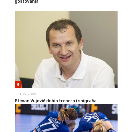
gostovanja
5
FEB, 27 2020
Stevan Vujović dobio trenera i saigrača