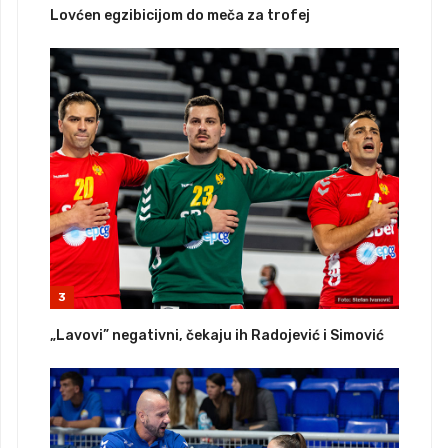
Lovćen egzibicijom do meča za trofej
3
„Lavovi” negativni, čekaju ih Radojević i Simović