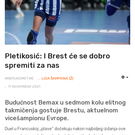
Pletikosić: I Brest će se dobro
spremiti za nas
MNERUKOMET.ME
LIGA ŠAMPIONA (Ž)
EMP
11 NOVEMBAR 2021
Budućnost Bemax u sedmom kolu elitnog
takmičenja gostuje Brestu, aktuelnom
vicešampionu Evrope.
Duel u Francuskoj „plave“ dočekuju nakon najboljeg izdanja ove