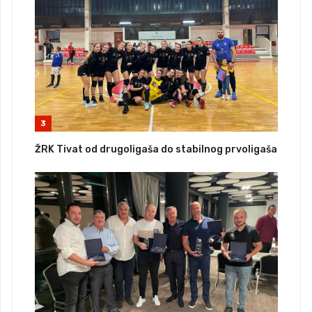
3
ŽRK Tivat od drugoligaša do stabilnog prvoligaša