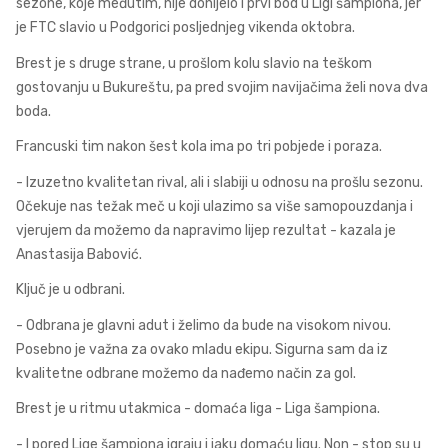
sezone, koje međutim, nije donijelo i prvi bod u Ligi šampiona, jer
je FTC slavio u Podgorici posljednjeg vikenda oktobra.
Brest je s druge strane, u prošlom kolu slavio na teškom
gostovanju u Bukureštu, pa pred svojim navijačima želi nova dva
boda.
Francuski tim nakon šest kola ima po tri pobjede i poraza.
- Izuzetno kvalitetan rival, ali i slabiji u odnosu na prošlu sezonu.
Očekuje nas težak meč u koji ulazimo sa više samopouzdanja i
vjerujem da možemo da napravimo lijep rezultat - kazala je
Anastasija Babović.
Ključ je u odbrani.
- Odbrana je glavni adut i želimo da bude na visokom nivou.
Posebno je važna za ovako mladu ekipu. Sigurna sam da iz
kvalitetne odbrane možemo da nađemo način za gol.
Brest je u ritmu utakmica - domaća liga - Liga šampiona.
- I pored Lige šampiona igraju i jaku domaću ligu. Non - stop su u