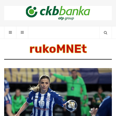
rukoMNEt