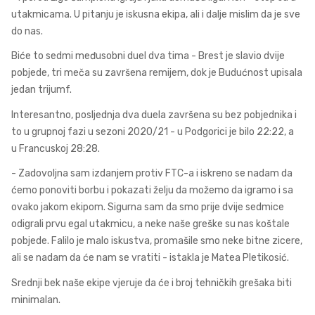
utakmicama. U pitanju je iskusna ekipa, ali i dalje mislim da je sve
do nas.
Biće to sedmi međusobni duel dva tima - Brest je slavio dvije
pobjede, tri meča su završena remijem, dok je Budućnost upisala
jedan trijumf.
Interesantno, posljednja dva duela završena su bez pobjednika i
to u grupnoj fazi u sezoni 2020/21 - u Podgorici je bilo 22:22, a
u Francuskoj 28:28.
- Zadovoljna sam izdanjem protiv FTC-a i iskreno se nadam da
ćemo ponoviti borbu i pokazati želju da možemo da igramo i sa
ovako jakom ekipom. Sigurna sam da smo prije dvije sedmice
odigrali prvu egal utakmicu, a neke naše greške su nas koštale
pobjede. Falilo je malo iskustva, promašile smo neke bitne zicere,
ali se nadam da će nam se vratiti - istakla je Matea Pletikosić.
Srednji bek naše ekipe vjeruje da će i broj tehničkih grešaka biti
minimalan.