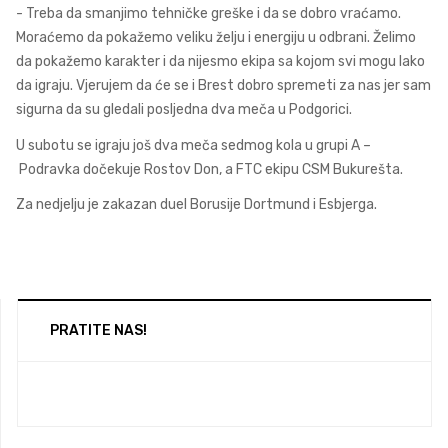
- Treba da smanjimo tehničke greške i da se dobro vraćamo.
Moraćemo da pokažemo veliku želju i energiju u odbrani. Želimo
da pokažemo karakter i da nijesmo ekipa sa kojom svi mogu lako
da igraju. Vjerujem da će se i Brest dobro spremeti za nas jer sam
sigurna da su gledali posljedna dva meča u Podgorici.
U subotu se igraju još dva meča sedmog kola u grupi A –
Podravka dočekuje Rostov Don, a FTC ekipu CSM Bukurešta.
Za nedjelju je zakazan duel Borusije Dortmund i Esbjerga.
PRATITE NAS!