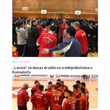
5
NOV, 27 2019
,,Lavice“ se danas družile sa srednjoškolcima u
Kumamotu