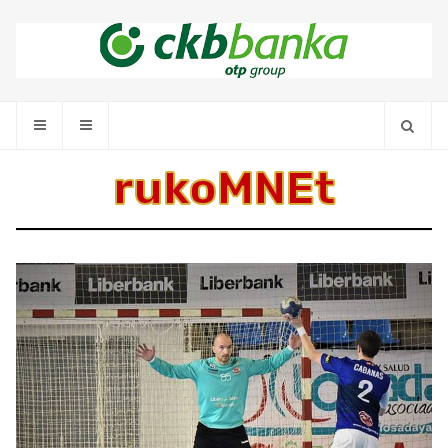
rukoMNEt