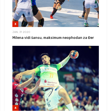
3
JAN, 31 2020
Milena vidi šansu, maksimum neophodan za Đer
4