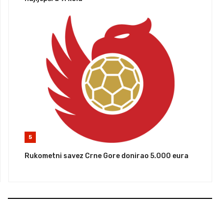
5
Rukometni savez Crne Gore donirao 5.000 eura