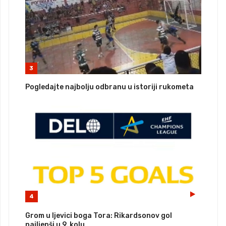
3
Pogledajte najbolju odbranu u istoriji rukometa
4
Grom u ljevici boga Tora: Rikardsonov gol
najljepši u 9. kolu