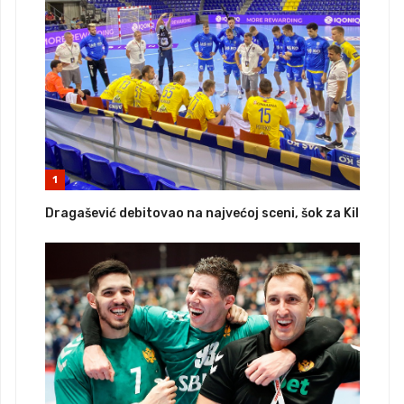
1
Dragašević debitovao na najvećoj sceni, šok za Kil