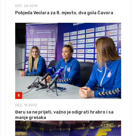
DEC, 26 2019
Pobjeda Veclara za 8. mjesto, dva gola Čavora
5
DEC, 15 2022
Đeru se ne prijeti, važno je odigrati hrabro i sa
manje grešaka