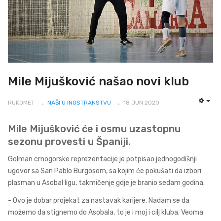
Mile Mijušković našao novi klub
RUKOMET
NAŠI U INOSTRANSTVU
18 JUN 2020
EMP
Mile Mijušković će i osmu uzastopnu
sezonu provesti u Španiji.
Golman crnogorske reprezentacije je potpisao jednogodišnji
ugovor sa San Pablo Burgosom, sa kojim će pokušati da izbori
plasman u Asobal ligu, takmičenje gdje je branio sedam godina.
- Ovo je dobar projekat za nastavak karijere. Nadam se da
možemo da stignemo do Asobala, to je i moj i cilj kluba. Veoma