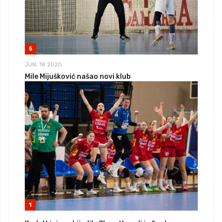
5
JUN, 18 2020
Mile Mijušković našao novi klub
1