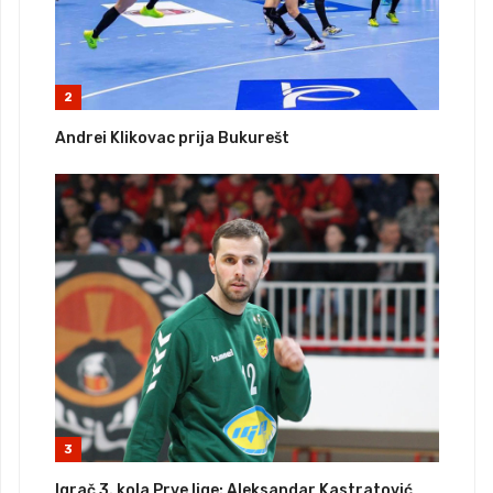
2
Andrei Klikovac prija Bukurešt
3
Igrač 3. kola Prve lige: Aleksandar Kastratović