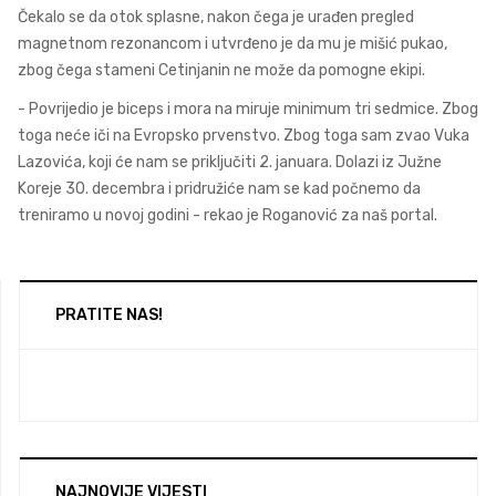
Čekalo se da otok splasne, nakon čega je urađen pregled
magnetnom rezonancom i utvrđeno je da mu je mišić pukao,
zbog čega stameni Cetinjanin ne može da pomogne ekipi.
- Povrijedio je biceps i mora na miruje minimum tri sedmice. Zbog
toga neće iči na Evropsko prvenstvo. Zbog toga sam zvao Vuka
Lazovića, koji će nam se priključiti 2. januara. Dolazi iz Južne
Koreje 30. decembra i pridružiće nam se kad počnemo da
treniramo u novoj godini - rekao je Roganović za naš portal.
PRATITE NAS!
NAJNOVIJE VIJESTI