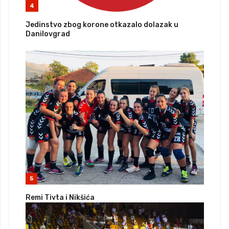
4
Jedinstvo zbog korone otkazalo dolazak u
Danilovgrad
5
Remi Tivta i Nikšića