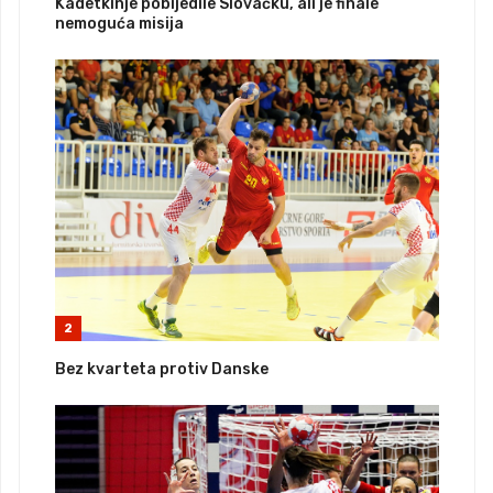
Kadetkinje pobijedile Slovačku, ali je finale
nemoguća misija
2
Bez kvarteta protiv Danske