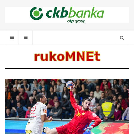
rukoMNEt