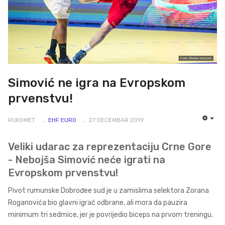
Simović ne igra na Evropskom
prvenstvu!
RUKOMET
EHF EURO
27 DECEMBAR 2019
EMP
Veliki udarac za reprezentaciju Crne Gore
- Nebojša Simović neće igrati na
Evropskom prvenstvu!
Pivot rumunske Dobrođee sud je u zamislima selektora Zorana
Roganovića bio glavni igrač odbrane, ali mora da pauzira
minimum tri sedmice, jer je povrijedio biceps na prvom treningu.