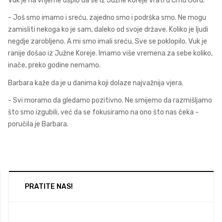
Vuk je na vrijeme uspio da se iz Južne Koreje vrati u Crnu Goru.
- Još smo imamo i sreću, zajedno smo i podrška smo. Ne mogu
zamisliti nekoga ko je sam, daleko od svoje države. Koliko je ljudi
negdje zarobljeno. A mi smo imali sreću. Sve se poklopilo. Vuk je
ranije došao iz Južne Koreje. Imamo više vremena za sebe koliko,
inače, preko godine nemamo.
Barbara kaže da je u danima koji dolaze najvažnija vjera.
- Svi moramo da gledamo pozitivno. Ne smijemo da razmišljamo
što smo izgubili, već da se fokusiramo na ono što nas čeka -
poručila je Barbara.
PRATITE NAS!