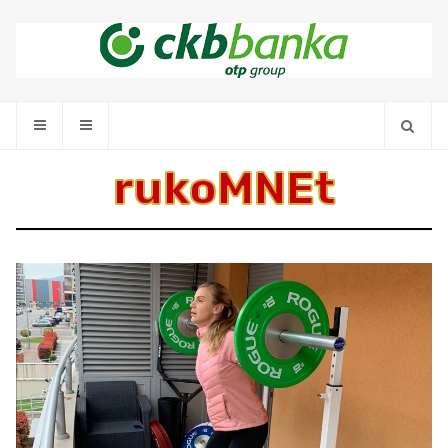
rukoMNEt