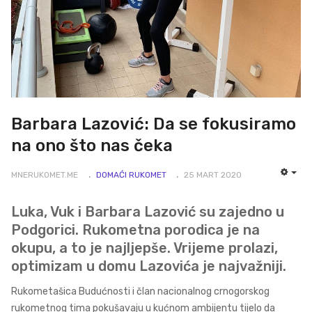
Barbara Lazović: Da se fokusiramo
na ono što nas čeka
MNERUKOMET.ME
DOMAĆI RUKOMET
25 MART 2020
EMP
Luka, Vuk i Barbara Lazović su zajedno u
Podgorici. Rukometna porodica je na
okupu, a to je najljepše. Vrijeme prolazi,
optimizam u domu Lazovića je najvažniji.
Rukometašica Budućnosti i član nacionalnog crnogorskog
rukometnog tima pokušavaju u kućnom ambijentu tijelo da