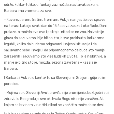
održe, koliko-toliko, u funkciji za, možda, nastavak sezone.
Barbara ima vremena za sve.
- Kuvam, perem, čistim, treniram, Vuk je namjestio sve sprave
na terasi. Luka je svaki dan do 15 časova zauzet oko škole. Dani
prolaze, a možda sve ovo i potraje, nikad se ne zna. Najvažnije
glavu da sačuvamo. Nije bitno šta je sve prekinuto, koliko smo
izgubili, koliko da budemo odgovorni i svjesni situacije i da
sačuvamo sebe i svoje. I da pripomognemo da bude što manje
zaraženih i sačuvamo što više ljudskih života. To je najbitnije, a
manje je bitno što je, možda, sezona završena - kazala je
Barbara.
I Barbara i Vuk su u kontaktu sa Slovenijom i Srbijom, gdje su im
porodice.
- Mojima se u Sloveniji život previše nije promijenio, bezbjedni su i
zdravi. I u Beogradu je sve ok, hvala Bogu niko nije zaražen. Ali,
kojom se brzinom virus širi, nikad ne znaš šta može da se desi.