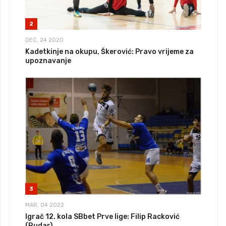
2
DEC, 24 2020
Kadetkinje na okupu, Škerović: Pravo vrijeme za
upoznavanje
3
MAR, 04 2022
Igrač 12. kola SBbet Prve lige: Filip Racković
(Rudar)