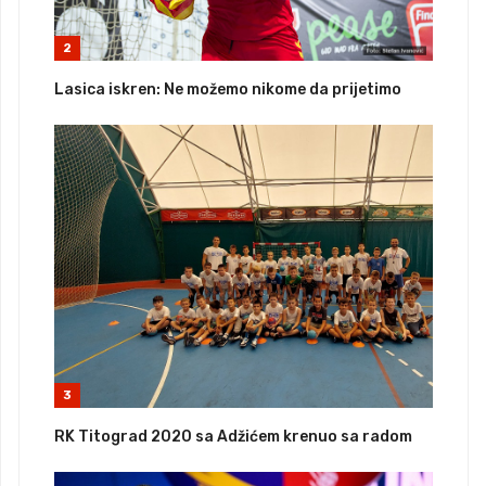
2
Lasica iskren: Ne možemo nikome da prijetimo
3
RK Titograd 2020 sa Adžićem krenuo sa radom