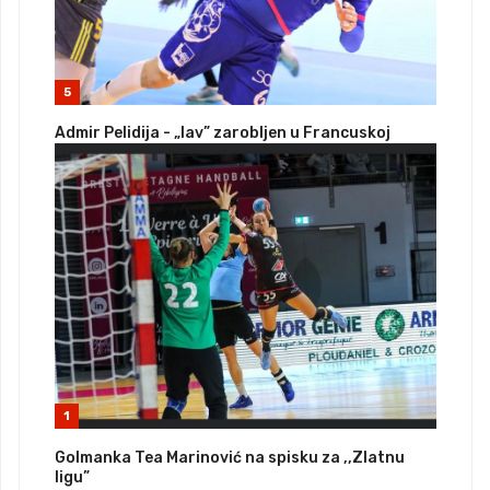
5
Admir Pelidija - „lav” zarobljen u Francuskoj
1
Golmanka Tea Marinović na spisku za ,,Zlatnu
ligu”