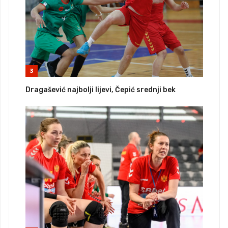
3
Dragašević najbolji lijevi, Čepić srednji bek