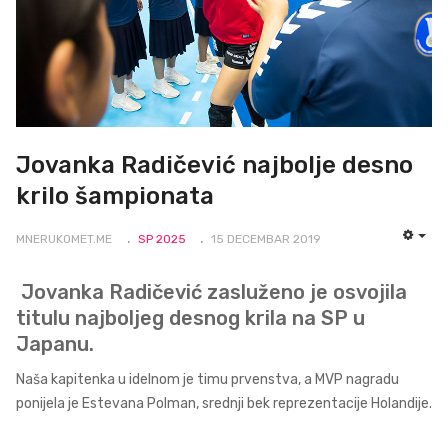
Jovanka Radičević najbolje desno
krilo šampionata
MNERUKOMET.ME
SP 2025
15 DECEMBAR 2019
EMP
Jovanka Radičević zasluženo je osvojila
titulu najboljeg desnog krila na SP u
Japanu.
Naša kapitenka u idelnom je timu prvenstva, a MVP nagradu
ponijela je Estevana Polman, srednji bek reprezentacije Holandije.