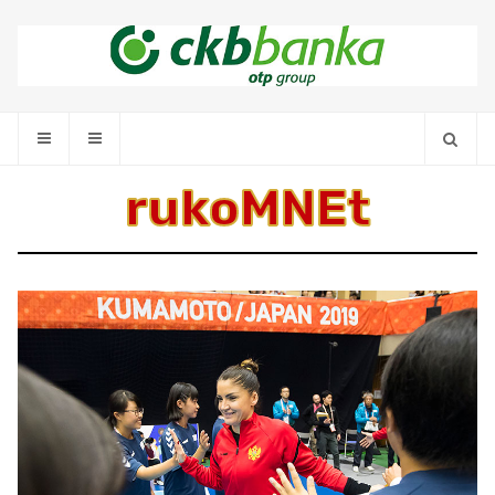
rukoMNEt