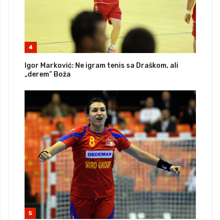
4
Igor Marković: Ne igram tenis sa Draškom, ali
„derem” Boža
5