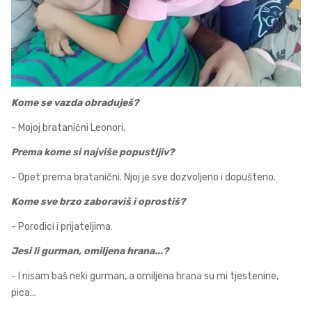
Kome se vazda obraduješ?
- Mojoj bratanični Leonori.
Prema kome si najviše popustljiv?
- Opet prema bratanični. Njoj je sve dozvoljeno i dopušteno.
Kome sve brzo zaboraviš i oprostiš?
- Porodici i prijateljima.
Jesi li gurman, omiljena hrana...?
- I nisam baš neki gurman, a omiljena hrana su mi tjestenine,
pica...