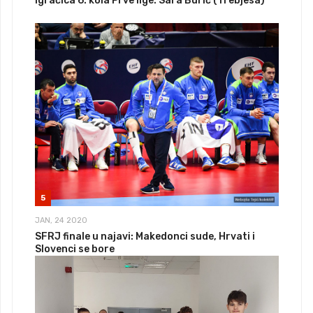
Igračica 6. kola Prve lige: Sara Burić (Trebjesa)
5
JAN, 24 2020
SFRJ finale u najavi: Makedonci sude, Hrvati i
Slovenci se bore