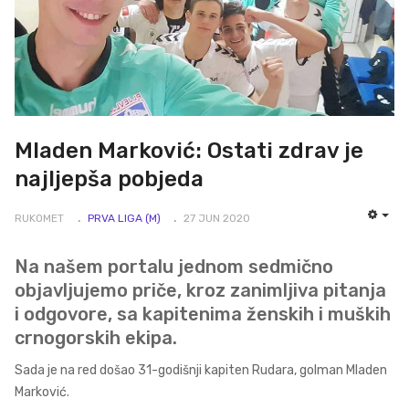
Mladen Marković: Ostati zdrav je
najljepša pobjeda
RUKOMET
PRVA LIGA (M)
27 JUN 2020
EMP
Na našem portalu jednom sedmično
objavljujemo priče, kroz zanimljiva pitanja
i odgovore, sa kapitenima ženskih i muških
crnogorskih ekipa.
Sada je na red došao 31-godišnji kapiten Rudara, golman Mladen
Marković.