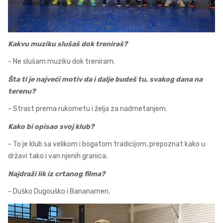
Kakvu muziku slušaš dok treniraš?
- Ne slušam muziku dok treniram.
Šta ti je najveći motiv da i dalje budeš tu, svakog dana na
terenu?
- Strast prema rukometu i želja za nadmetanjem.
Kako bi opisao svoj klub?
- To je klub sa velikom i bogatom tradicijom, prepoznat kako u
državi tako i van njenih granica.
Najdraži lik iz crtanog filma?
- Duško Dugouško i Bananamen.