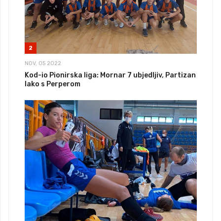
2
NOV, 05 2022
Kod-io Pionirska liga: Mornar 7 ubjedljiv, Partizan
lako s Perperom