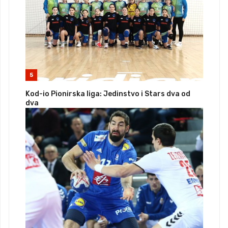
5
Kod-io Pionirska liga: Jedinstvo i Stars dva od
dva