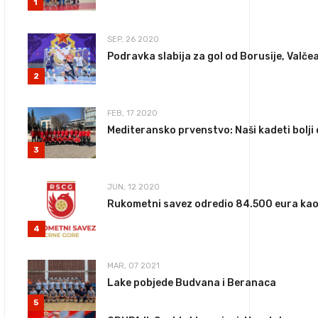
1
SEP, 26 2020
Podravka slabija za gol od Borusije, Valčea
2
FEB, 17 2020
Mediteransko prvenstvo: Naši kadeti bolji
3
JUN, 12 2020
Rukometni savez odredio 84.500 eura kao
4
MAR, 07 2021
Lake pobjede Budvana i Beranaca
5