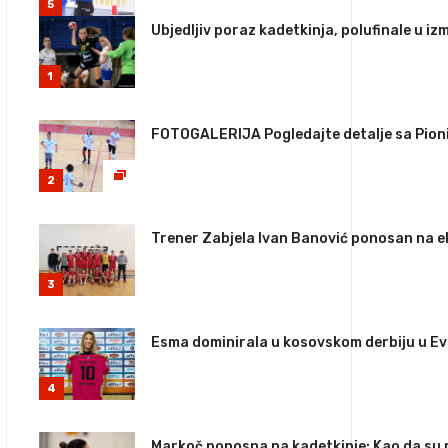
5
Ubjedljiv poraz kadetkinja, polufinale u izm
1
FOTOGALERIJA Pogledajte detalje sa Pionir
2
Trener Zabjela Ivan Banović ponosan na e
3
Esma dominirala u kosovskom derbiju u Ev
4
Markoč ponosna na kadetkinje: Kao da su 