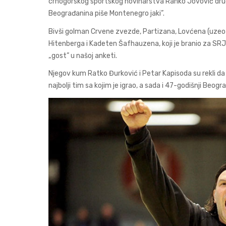
crnogorskog sportskog novinarstva Ranko Jovović druga
Beograđanina piše Montenegro jaki”.
Bivši golman Crvene zvezde, Partizana, Lovćena (uzeo dv
Hitenberga i Kadeten Šafhauzena, koji je branio za SRJ
„gost” u našoj anketi.
Njegov kum Ratko Đurković i Petar Kapisoda su rekli da s
najbolji tim sa kojim je igrao, a sada i 47-godišnji Beog