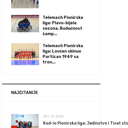
Telemach Pionirska
liga: Plavo-bijela
sezona, Budućnost
šamp...
Telemach Pionirska
liga: Lovćen skinuo
Partizan 1949 sa
tron...
NAJČITANIJE
OKT, 27 2024
Kod-io Pionirska liga: Jedinstvo i Tivat s