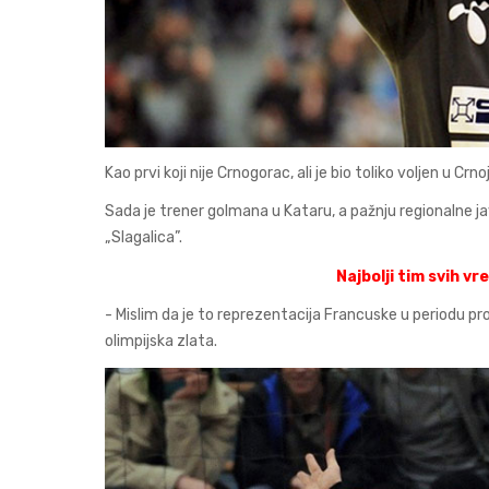
Kao prvi koji nije Crnogorac, ali je bio toliko voljen u Cr
Sada je trener golmana u Kataru, a pažnju regionalne ja
„Slagalica”.
Najbolji tim svih v
- Mislim da je to reprezentacija Francuske u periodu pro
olimpijska zlata.