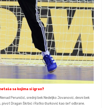
metaša sa kojima si igrao?
ek Nenad Peruničić, srednji bek Nedeljko Jovanović, desni bek
, pivot Dragan Škrbić i Ratko Đurković kao šef odbrane.