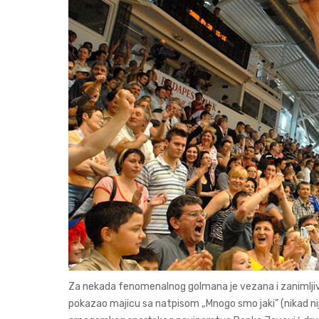
Za nekada fenomenalnog golmana je vezana i zanimljiva 
pokazao majicu sa natpisom „Mnogo smo jaki” (nikad nije 