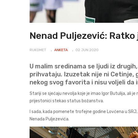
Nenad Puljezević: Ratko 
RUKOMET
ANKETA
02 JUN 2020
U malim sredinama se ljudi iz drugi
prihvataju. Izuzetak nije ni Cetinje, 
nekog svog favorita i nisu voljeli da
Stariji se sjećaju nevolja koje je imao Igor Butulija, ali
prijestonici stekao status božanstva.
I sada, kada pomenete trofejne godine Lovćena u SRJ, s
Nenada Puljezevića.