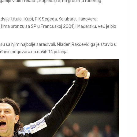
čije vidio i rekao: „Pogledajte, na grudima rođenog
ije titule i Kup), PIK Segeda, Kolubare, Hanovera,
 (ima bronzu sa SP u Francuskoj 2001) i Mađarsku, već je bio
u sa njim najbolje sarađivali, Mladen Rakčević ga je stavio u
rađanin odgovara na naših 14 pitanja.