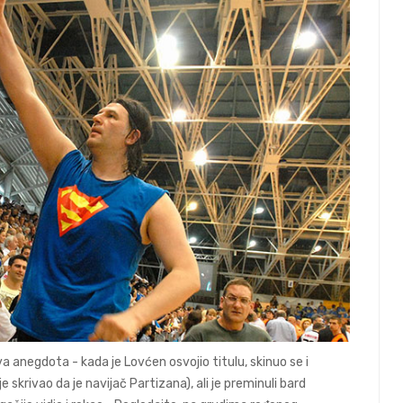
anegdota - kada je Lovćen osvojio titulu, skinuo se i
skrivao da je navijač Partizana), ali je preminuli bard