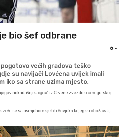
je bio šef odbrane
EMPTY
h, pogotovo većih gradova teško
gdje su navijači Lovćena uvijek imali
 im iko sa strane uzima mjesto.
 je njegov nekadašnji saigrač iz Crvene zvezde u crnogorskoj
vi će se sa osmjehom sjetiti čovjeka kojeg su obožavali,