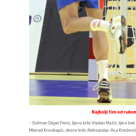
Najbolji tim od ruko
- Golman Dejan Perić, lijevo krilo Vladan Matić, lijevi b
Milorad Krivokapić, desno krilo Aleksandar-Aca Knežević