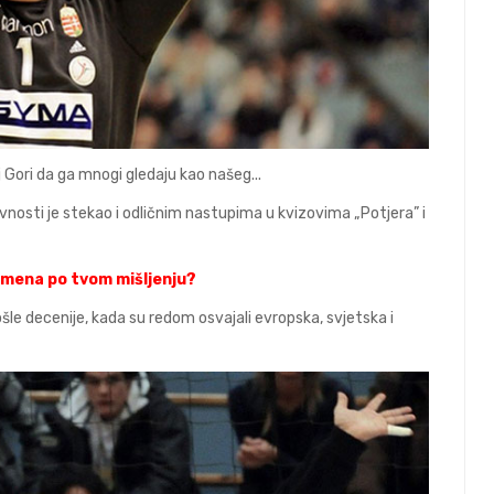
noj Gori da ga mnogi gledaju kao našeg...
vnosti je stekao i odličnim nastupima u kvizovima „Potjera” i
remena po tvom mišljenju?
šle decenije, kada su redom osvajali evropska, svjetska i