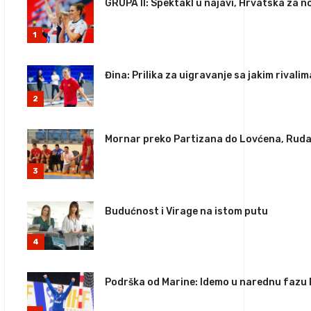
GRUPA II: Spektakl u najavi, Hrvatska za n
1
Đina: Prilika za uigravanje sa jakim rivalim
2
Mornar preko Partizana do Lovćena, Rudar
3
Budućnost i Virage na istom putu
4
Podrška od Marine: Idemo u narednu fazu