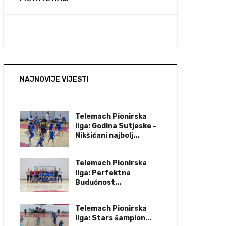
NAJNOVIJE VIJESTI
Telemach Pionirska
liga: Godina Sutjeske -
Nikšićani najbolj...
Telemach Pionirska
liga: Perfektna
Budućnost...
Telemach Pionirska
liga: Stars šampion...