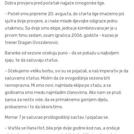
Dobra provjera pred početak najjače crnogorske lige.
- Počeli smo pripreme 20. avgusta, do starta lige imaćemo još
sjutra dvije provjere, a i naše mlađe djevojke odigraće jednu
utakmicu. Sa dvije smo ekipe, jedna je kombinovana jer je u
prvom timu sedam, osam igračica 2006. godište - kazao je
trener Dragan Gvozdenović.
Baranke od sezone očekuju puno - da se pokažu u najboljem
sjaju, te da sačuvaju status.
- Očekujemo veliku borbu, svi su se pojačali, a naš imperativ je da
sačuvamo status. Mislim da će ovogodišnja sezona biti
ravnopravna. Mi smo novi, najmlađa ekipa po stažu, a sa
godinama smo među najmlađim članovima. Ako nam se pruži
šansa za nešto više, da se primaknemo gornjem dijelu,
probaćemo i to da iskoristimo.
Mornar 7 je sačuvao prošlogodišnji sastav. I pojačao se.
- Vratila se Hana Hot, bila prije dvije godine kod nas, a onda je