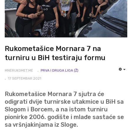
Rukometašice Mornara 7 na
turniru u BiH testiraju formu
MNERUKOMET.ME
PRVA I DRUGA LIGA (Ž)
EMP
17 SEPTEMBAR 2021
Rukometašice Mornara 7 sjutra će
odigrati dvije turnirske utakmice u BiH sa
Slogom i Borcem, a na istom turniru
pionirke 2006. godište i mlađe sastaće se
sa vršnjakinjama iz Sloge.