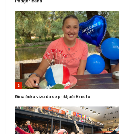
Podgoričana
2
Đina čeka vizu da se priključi Brestu