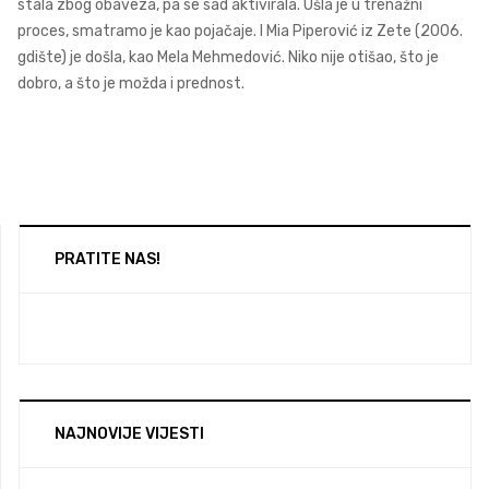
stala zbog obaveza, pa se sad aktivirala. Ušla je u trenažni
proces, smatramo je kao pojačaje. I Mia Piperović iz Zete (2006.
gdište) je došla, kao Mela Mehmedović. Niko nije otišao, što je
dobro, a što je možda i prednost.
PRATITE NAS!
NAJNOVIJE VIJESTI