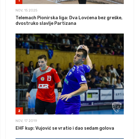
1
NOV, 15 2025
Telemach Pionirska liga: Dva Lovćena bez greške,
dvostruko slavlje Partizana
2
NOV, 17 2019
EHF kup: Vujović se vratio i dao sedam golova