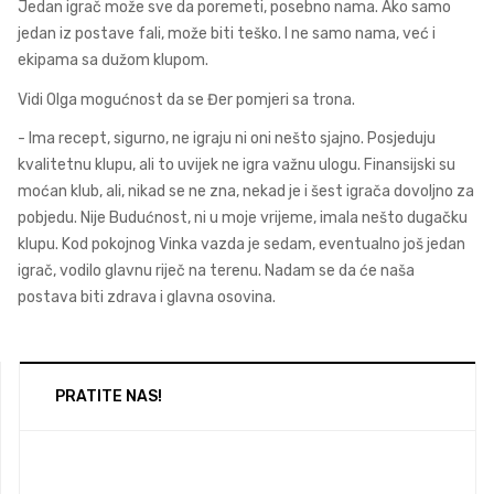
Jedan igrač može sve da poremeti, posebno nama. Ako samo
jedan iz postave fali, može biti teško. I ne samo nama, već i
ekipama sa dužom klupom.
Vidi Olga mogućnost da se Đer pomjeri sa trona.
- Ima recept, sigurno, ne igraju ni oni nešto sjajno. Posjeduju
kvalitetnu klupu, ali to uvijek ne igra važnu ulogu. Finansijski su
moćan klub, ali, nikad se ne zna, nekad je i šest igrača dovoljno za
pobjedu. Nije Budućnost, ni u moje vrijeme, imala nešto dugačku
klupu. Kod pokojnog Vinka vazda je sedam, eventualno još jedan
igrač, vodilo glavnu riječ na terenu. Nadam se da će naša
postava biti zdrava i glavna osovina.
PRATITE NAS!