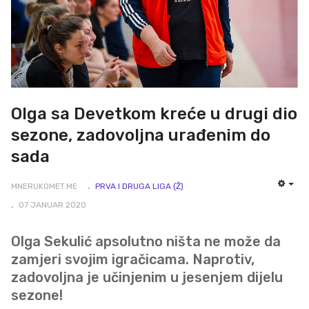
Olga sa Devetkom kreće u drugi dio
sezone, zadovoljna urađenim do
sada
MNERUKOMET.ME
PRVA I DRUGA LIGA (Ž)
EMP
07 JANUAR 2020
Olga Sekulić apsolutno ništa ne može da
zamjeri svojim igračicama. Naprotiv,
zadovoljna je učinjenim u jesenjem dijelu
sezone!