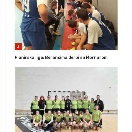
2
Pionirska liga: Berancima derbi sa Mornarom