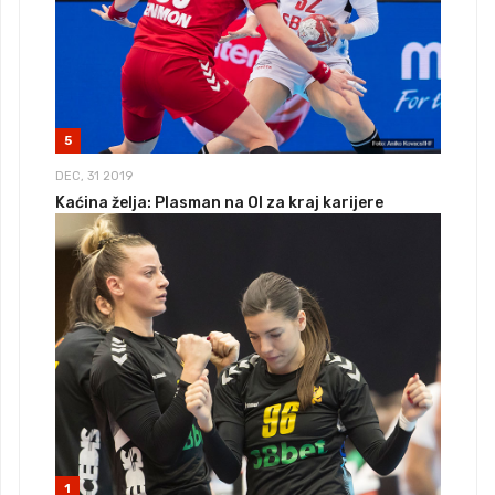
5
DEC, 31 2019
Kaćina želja: Plasman na OI za kraj karijere
1