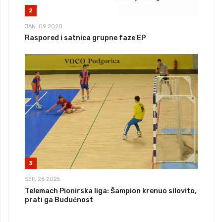
2
JAN, 09 2020
Raspored i satnica grupne faze EP
3
SEP, 26 2025
Telemach Pionirska liga: Šampion krenuo silovito,
prati ga Budućnost