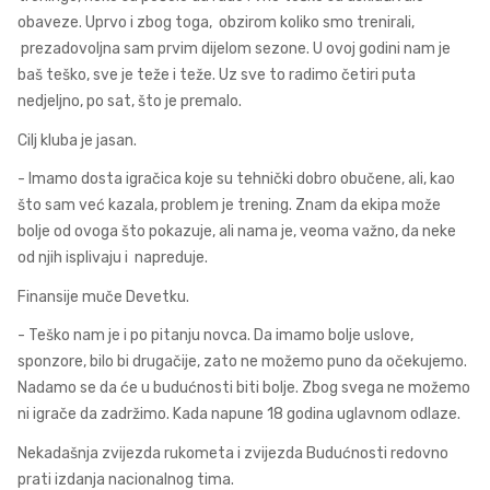
obaveze. Uprvo i zbog toga, obzirom koliko smo trenirali,
prezadovoljna sam prvim dijelom sezone. U ovoj godini nam je
baš teško, sve je teže i teže. Uz sve to radimo četiri puta
nedjeljno, po sat, što je premalo.
Cilj kluba je jasan.
- Imamo dosta igračica koje su tehnički dobro obučene, ali, kao
što sam već kazala, problem je trening. Znam da ekipa može
bolje od ovoga što pokazuje, ali nama je, veoma važno, da neke
od njih isplivaju i napreduje.
Finansije muče Devetku.
- Teško nam je i po pitanju novca. Da imamo bolje uslove,
sponzore, bilo bi drugačije, zato ne možemo puno da očekujemo.
Nadamo se da će u budućnosti biti bolje. Zbog svega ne možemo
ni igrače da zadržimo. Kada napune 18 godina uglavnom odlaze.
Nekadašnja zvijezda rukometa i zvijezda Budućnosti redovno
prati izdanja nacionalnog tima.