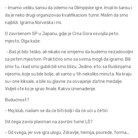
- Imamo veliku šansu da odemo na Olimpijske igre. Imali bi šansu i
da je neko drugi organizovao kvalifikacioni turnir. Mislim da smo
najbliži Igrama Norveška i mi.
O završenom SP u Japanu, gdje je Crna Gora osvojila peto
mjesto, Olga kaže:
- Baš je bilo teško, ali nikako ne smijemo da budemo nezadovoljni
sa petim mjestom. Praktično smo sa svima mogli da igramo. Bili
smo tu, i kad smo gubili bili smo blizu. Jedino, eto, sa Ruskinjama
nijesmo, koje su bile bolje, ali samo u tih nekoliko minuta. Na kraju
su i one kiksale, a bile su glavne za osvajanje zlatne medalje.
Vidjeli ste ko je igrao finale. Kakvo iznenađenje.
Budućnost?
- Moj klub, nadam se da će biti bolji i da će ući u četiri.
Od čega zavisi plasman na završni turnir LŠ?
- Od svega, jer sve igra ulogu. Zdravlje, hemija, povrede, forma...