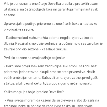
Vrlo je ponosna na ono što je Devetka uradila u proteklih osam
utakmica, na četiri pobjede koje im garantuju mirniji nastavak
sezone.
Upravo sjutra počinju pripreme za ono što ih čeka u nastavku
prvoligaške sezone.
- Radićemo kod kuće, možda odemo negdje, vjerovatno do
Ulcinja. Pauzirali smo dvije sedmice, a počinjemo u sastavu koji je
završio prvi dio sezone - kazala je Sekulić.
Prvi dio sezone na ovaj način je ocijenila:
- Kako smo prošli, baš sam zadovoljna. Ušli smo u sezonu bez
priprema, jednostavno, skupili smo se pred prvenstvo. Nekih
većih ambicija nemamo. Sačuvali smo, vjerovatno, prvoligaški
status, a bili treći ili četvrti, Evropu sigurno nećemo igrati.
Koliko mogu još bolje igračice Devetke?
- Prije svega moram da kažem da su djevojke slabo dolazile na
treninge, neke su počele da rade i vrlo teško su usklađivale