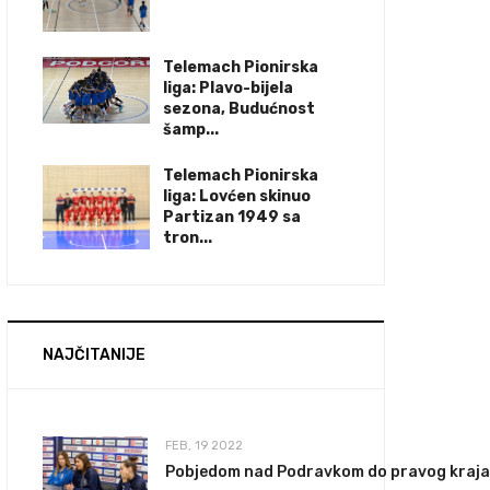
Telemach Pionirska
liga: Plavo-bijela
sezona, Budućnost
šamp...
Telemach Pionirska
liga: Lovćen skinuo
Partizan 1949 sa
tron...
NAJČITANIJE
FEB, 19 2022
Pobjedom nad Podravkom do pravog kraja