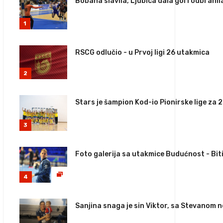
Bobana slavila, Ljubica dala gol i odbranil
1
RSCG odlučio - u Prvoj ligi 26 utakmica
2
Stars je šampion Kod-io Pionirske lige za 
3
Foto galerija sa utakmice Budućnost - Bi
4
Sanjina snaga je sin Viktor, sa Stevanom 