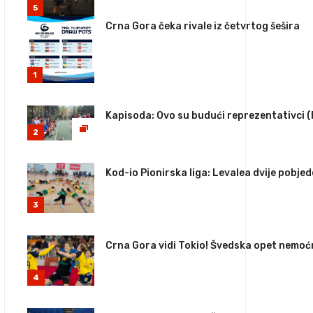
5
Crna Gora čeka rivale iz četvrtog šešira
1
Kapisoda: Ovo su budući reprezentativci 
2
Kod-io Pionirska liga: Levalea dvije pobjed
3
Crna Gora vidi Tokio! Švedska opet nemoć
4