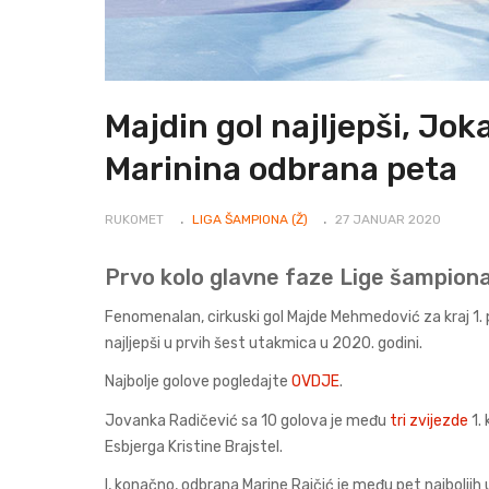
Majdin gol najljepši, Jok
Marinina odbrana peta
RUKOMET
LIGA ŠAMPIONA (Ž)
27 JANUAR 2020
Prvo kolo glavne faze Lige šampiona
Fenomenalan, cirkuski gol Majde Mehmedović za kraj 1
najljepši u prvih šest utakmica u 2020. godini.
Najbolje golove pogledajte
OVDJE
.
Jovanka Radičević sa 10 golova je među
tri zvijezde
1.
Esbjerga Kristine Brajstel.
I, konačno, odbrana Marine Rajčić je među pet najboljih 