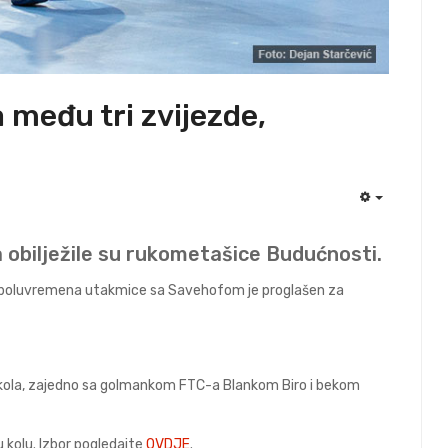
a među tri zvijezde,
EMPTY
 obilježile su rukometašice Budućnosti.
. poluvremena utakmice sa Savehofom je proglašen za
 kola, zajedno sa golmankom FTC-a Blankom Biro i bekom
u kolu. Izbor pogledajte
OVDJE
.