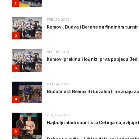
1
FEB, 20 2021
Komovi, Budva i Berane na finalnom turni
2
APR, 18 2021
Komovi prekinuli loš niz, prva pobjeda Jed
3
OKT, 24 2022
Budućnost Bemax II i Levalea II ne znaju z
4
FEB, 03 2020
Najbolji mladi sportista Cetinja najavljuje
5