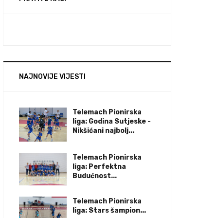
NAJNOVIJE VIJESTI
Telemach Pionirska
liga: Godina Sutjeske -
Nikšićani najbolj...
Telemach Pionirska
liga: Perfektna
Budućnost...
Telemach Pionirska
liga: Stars šampion...