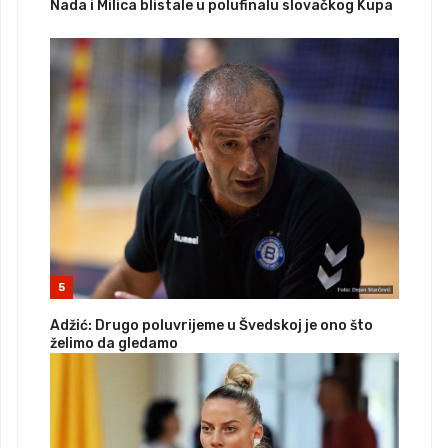
Nada i Milica blistale u polufinalu slovačkog Kupa
5
Adžić: Drugo poluvrijeme u Švedskoj je ono što
želimo da gledamo