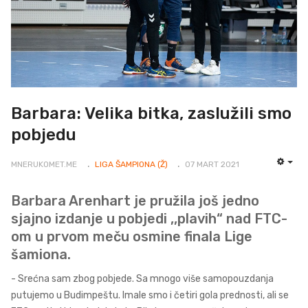
Barbara: Velika bitka, zaslužili smo
pobjedu
MNERUKOMET.ME
LIGA ŠAMPIONA (Ž)
07 MART 2021
EMP
Barbara Arenhart je pružila još jedno
sjajno izdanje u pobjedi ,,plavih“ nad FTC-
om u prvom meču osmine finala Lige
šamiona.
- Srećna sam zbog pobjede. Sa mnogo više samopouzdanja
putujemo u Budimpeštu. Imale smo i četiri gola prednosti, ali se