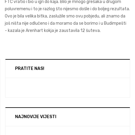
FTC vratio i bio u igri do kaja. Bilo je mnogo grešaka u drugom
poluvremenu i to je razlog što nijesmo došle i do boljeg rezultata.
Ovo je bila velika bitka, zaslužile smo ovu pobjedu, ali znamo da
još ništa nije odlučeno i da moramo da se borimo i u Budimpešti
- kazala je Arenhart kokja je zaustavila 12 šuteva.
PRATITE NAS!
NAJNOVIJE VIJESTI