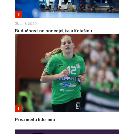
5
JUL, 18 2020
Budućnost od ponedjeljka u Kolašinu
1
Prva među liderima