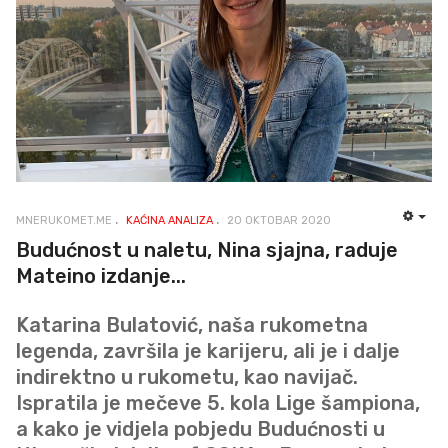
MNERUKOMET.ME
KAĆINA ANALIZA
20 OKTOBAR 2020
EMP
Budućnost u naletu, Nina sjajna, raduje
Mateino izdanje...
Katarina Bulatović, naša rukometna
legenda, završila je karijeru, ali je i dalje
indirektno u rukometu, kao navijač.
Ispratila je mečeve 5. kola Lige šampiona,
a kako je vidjela pobjedu Budućnosti u