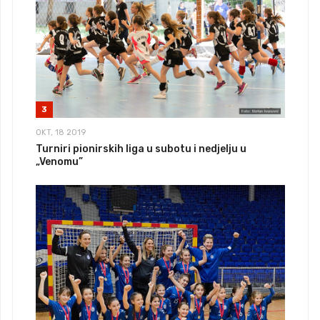
3
OKT, 18 2019
Turniri pionirskih liga u subotu i nedjelju u
„Venomu”