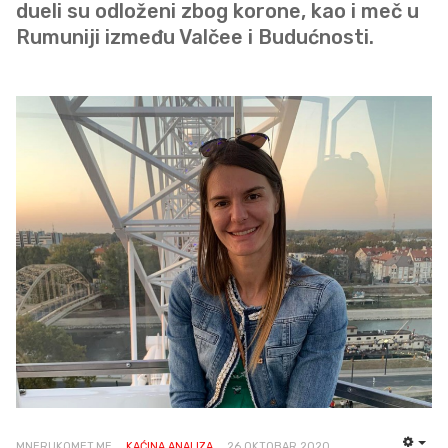
dueli su odloženi zbog korone, kao i meč u
Rumuniji između Valčee i Budućnosti.
MNERUKOMET.ME
KAĆINA ANALIZA
26 OKTOBAR 2020