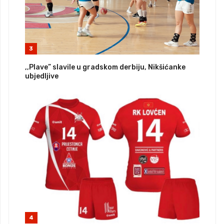
3
,,Plave” slavile u gradskom derbiju, Nikšićanke
ubjedljive
4