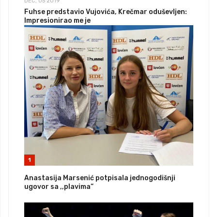
DEC, 05 2019
Fuhse predstavio Vujovića, Krečmar oduševljen:
Impresionirao me je
1
Anastasija Marsenić potpisala jednogodišnji
ugovor sa ,,plavima“