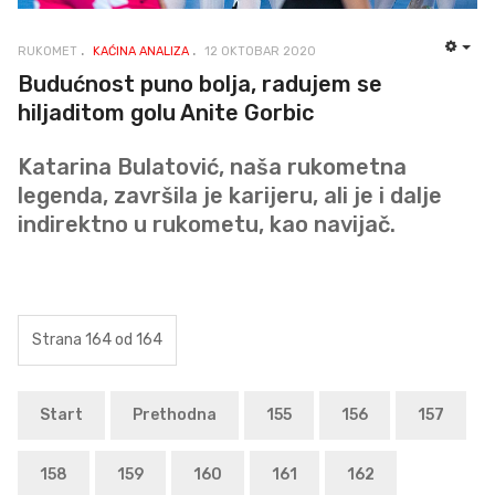
RUKOMET
KAĆINA ANALIZA
12 OKTOBAR 2020
EMP
Budućnost puno bolja, radujem se
hiljaditom golu Anite Gorbic
Katarina Bulatović, naša rukometna
legenda, završila je karijeru, ali je i dalje
indirektno u rukometu, kao navijač.
Strana 164 od 164
Start
Prethodna
155
156
157
158
159
160
161
162