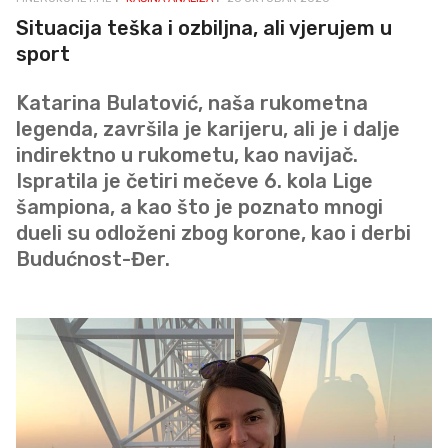
EMP
Situacija teška i ozbiljna, ali vjerujem u
sport
Katarina Bulatović, naša rukometna
legenda, završila je karijeru, ali je i dalje
indirektno u rukometu, kao navijač.
Ispratila je četiri mečeve 6. kola Lige
šampiona, a kao što je poznato mnogi
dueli su odloženi zbog korone, kao i derbi
Budućnost-Đer.