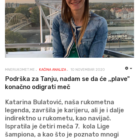
MNERUKOMET.ME
KAĆINA ANALIZA
10 NOVEMBAR 2020
EMP
Podrška za Tanju, nadam se da će ,,plave"
konačno odigrati meč
Katarina Bulatović, naša rukometna
legenda, završila je karijeru, ali je i dalje
indirektno u rukometu, kao navijač.
Ispratila je četiri meča 7. kola Lige
šampiona, a kao što je poznato mnogi