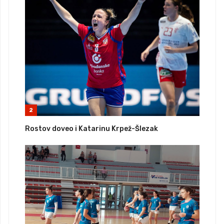
2
Rostov doveo i Katarinu Krpež-Šlezak