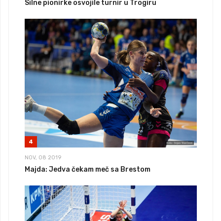
Silne pionirke osvojile turnir u Trogiru
4
NOV, 08 2019
Majda: Jedva čekam meč sa Brestom