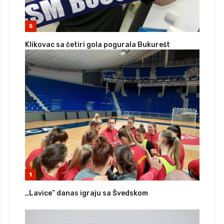
5
Klikovac sa četiri gola pogurala Bukurešt
1
,,Lavice” danas igraju sa Švedskom