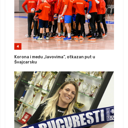
4
Korona i među „lavovima”, otkazan put u
Švajcarsku