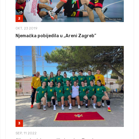
2
OKT, 23 2019
Njemačka pobijedila u „Areni Zagreb”
3
SEP, 11 2022