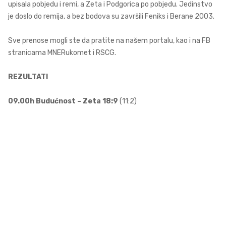
upisala pobjedu i remi, a Zeta i Podgorica po pobjedu. Jedinstvo
je doslo do remija, a bez bodova su završili Feniks i Berane 2003.
Sve prenose mogli ste da pratite na našem portalu, kao i na FB
stranicama MNERukomet i RSCG.
REZULTATI
09.00h Budućnost – Zeta 18:9
(11:2)