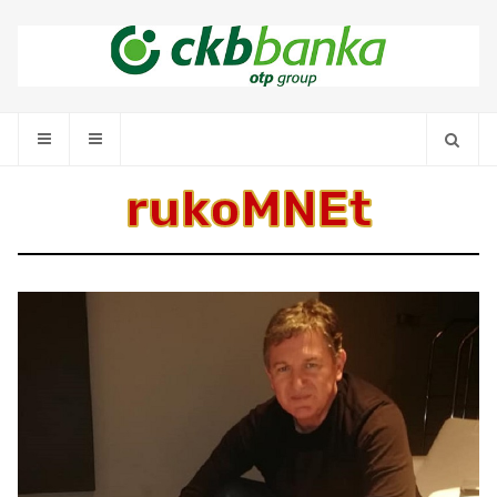
rukoMNEt