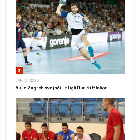
3
JAN, 30 2020
Vujin Zagreb sve jači - stigli Burić i Mlakar