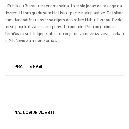
- Publika u Buzauu je fenomenalna, to je bio jedan od razloga da
dođem. U tom gradu sam bio i kao igrač Metaloplastike. Potpisao
sam dvogodišnji ugovor sa ciljem da vratim klub u Evropu. Sviđa
mi se projekat zato sam i prihvatio ponudu. Pet i po godina u
Temišvaru su bile lijepe, ali je bilo vrijeme za nove izazove - rekao
je Milošević za mnerukomet.
PRATITE NAS!
NAJNOVIJE VIJESTI