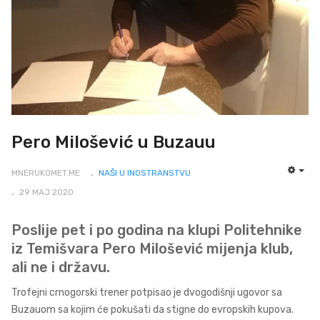
Pero Milošević u Buzauu
MNERUKOMET.ME
NAŠI U INOSTRANSTVU
EMP
29 MAJ 2020
Poslije pet i po godina na klupi Politehnike
iz Temišvara Pero Milošević mijenja klub,
ali ne i državu.
Trofejni crnogorski trener potpisao je dvogodišnji ugovor sa
Buzauom sa kojim će pokušati da stigne do evropskih kupova.