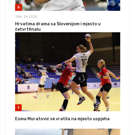
5
JAN, 26 2025
Hrvatima drama sa Slovenijom i mjesto u
četvrtfinalu
1
Esma Muratović se vratila na mjesto uspjeha