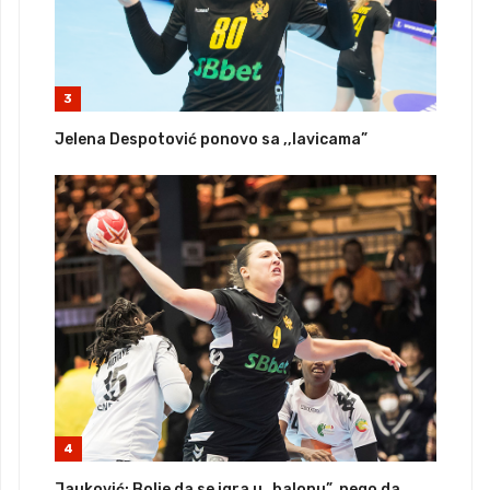
3
Jelena Despotović ponovo sa ,,lavicama”
4
Jauković: Bolje da se igra u „balonu”, nego da