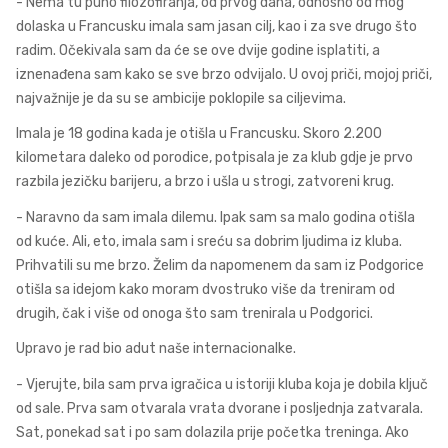
- Nema tu puno filozofiranja, od prvog dana, odnosno od mog
dolaska u Francusku imala sam jasan cilj, kao i za sve drugo što
radim. Očekivala sam da će se ove dvije godine isplatiti, a
iznenađena sam kako se sve brzo odvijalo. U ovoj priči, mojoj priči,
najvažnije je da su se ambicije poklopile sa ciljevima.
Imala je 18 godina kada je otišla u Francusku. Skoro 2.200
kilometara daleko od porodice, potpisala je za klub gdje je prvo
razbila jezičku barijeru, a brzo i ušla u strogi, zatvoreni krug.
- Naravno da sam imala dilemu. Ipak sam sa malo godina otišla
od kuće. Ali, eto, imala sam i sreću sa dobrim ljudima iz kluba.
Prihvatili su me brzo. Želim da napomenem da sam iz Podgorice
otišla sa idejom kako moram dvostruko više da treniram od
drugih, čak i više od onoga što sam trenirala u Podgorici.
Upravo je rad bio adut naše internacionalke.
- Vjerujte, bila sam prva igračica u istoriji kluba koja je dobila ključ
od sale. Prva sam otvarala vrata dvorane i posljednja zatvarala.
Sat, ponekad sat i po sam dolazila prije početka treninga. Ako