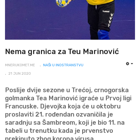
Nema granica za Teu Marinović
MNERUKOMET.ME
NAŠI U INOSTRANSTVU
EMP
21 JUN 2020
Poslije dvije sezone u Trećoj, crnogorska
golmanka Tea Marinović igraće u Prvoj ligi
Francuske. Djevojka koja će u oktobru
proslaviti 21. rođendan ozvaničila je
saradnju sa Šambreom, koji je bio 11. na
tabeli u trenutku kada je prvenstvo
prekinuto zbog korona virusa.