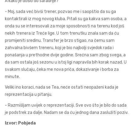
A kako je došlo do saradnje?
- Moj, sada već bivši trener, pozvao me i saopštio da su ga
kontaktirali iz mog novog kluba. Pitali su ga kakva sam osoba, a
onda su se interesovali za moje sposobnosti na terenu kod još
nekih trenera iz Treće lige. U tom trenutku znala sam da ću
promijeniti sredinu. Transfer je brzo stigao, na čemu sam
zahvalna bivšem treneru, koji je bio najbolji svjedok rada i
ponašanja u prethodne dvije godine. Srećna sam zbog svega, a
da sam ostala još sezonu u istoj ligi napravila bih korak nazad. U
svakom slučaju, čeka me nova priča, dokazivanje i borba za
minute.
Veliki ino koraci, nada se Tea, neće ostati neopaženi kada je
reprezentacija u pitanju.
- Razmišljam uvijek o reprezentaciji. Sve ovo što je bilo do sada
je podstrek za dalje. Nadam se da ću jednog dana zaslužiti poziv.
Izvor: Pobjeda