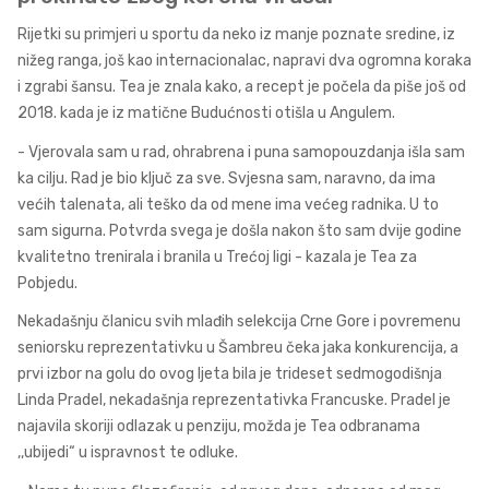
Rijetki su primjeri u sportu da neko iz manje poznate sredine, iz
nižeg ranga, još kao internacionalac, napravi dva ogromna koraka
i zgrabi šansu. Tea je znala kako, a recept je počela da piše još od
2018. kada je iz matične Budućnosti otišla u Angulem.
- Vjerovala sam u rad, ohrabrena i puna samopouzdanja išla sam
ka cilju. Rad je bio ključ za sve. Svjesna sam, naravno, da ima
većih talenata, ali teško da od mene ima većeg radnika. U to
sam sigurna. Potvrda svega je došla nakon što sam dvije godine
kvalitetno trenirala i branila u Trećoj ligi - kazala je Tea za
Pobjedu.
Nekadašnju članicu svih mlađih selekcija Crne Gore i povremenu
seniorsku reprezentativku u Šambreu čeka jaka konkurencija, a
prvi izbor na golu do ovog ljeta bila je trideset sedmogodišnja
Linda Pradel, nekadašnja reprezentativka Francuske. Pradel je
najavila skoriji odlazak u penziju, možda je Tea odbranama
,,ubijedi“ u ispravnost te odluke.