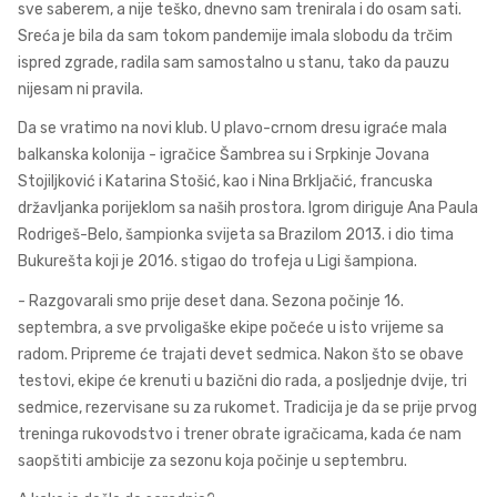
sve saberem, a nije teško, dnevno sam trenirala i do osam sati.
Sreća je bila da sam tokom pandemije imala slobodu da trčim
ispred zgrade, radila sam samostalno u stanu, tako da pauzu
nijesam ni pravila.
Da se vratimo na novi klub. U plavo-crnom dresu igraće mala
balkanska kolonija - igračice Šambrea su i Srpkinje Jovana
Stojiljković i Katarina Stošić, kao i Nina Brkljačić, francuska
državljanka porijeklom sa naših prostora. Igrom diriguje Ana Paula
Rodrigeš-Belo, šampionka svijeta sa Brazilom 2013. i dio tima
Bukurešta koji je 2016. stigao do trofeja u Ligi šampiona.
- Razgovarali smo prije deset dana. Sezona počinje 16.
septembra, a sve prvoligaške ekipe počeće u isto vrijeme sa
radom. Pripreme će trajati devet sedmica. Nakon što se obave
testovi, ekipe će krenuti u bazični dio rada, a posljednje dvije, tri
sedmice, rezervisane su za rukomet. Tradicija je da se prije prvog
treninga rukovodstvo i trener obrate igračicama, kada će nam
saopštiti ambicije za sezonu koja počinje u septembru.