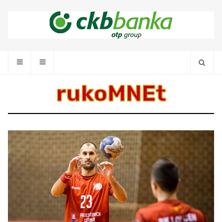
rukoMNEt