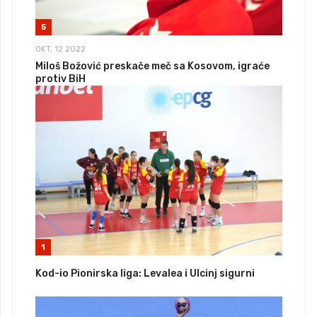
5
OKT, 12 2022
Miloš Božović preskače meč sa Kosovom, igraće
protiv BiH
1
Kod-io Pionirska liga: Levalea i Ulcinj sigurni