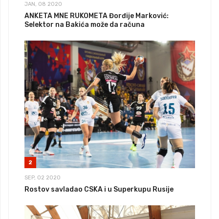
JAN, 08 2020
ANKETA MNE RUKOMETA Đorđije Marković:
Selektor na Bakića može da računa
2
SEP, 02 2020
Rostov savladao CSKA i u Superkupu Rusije