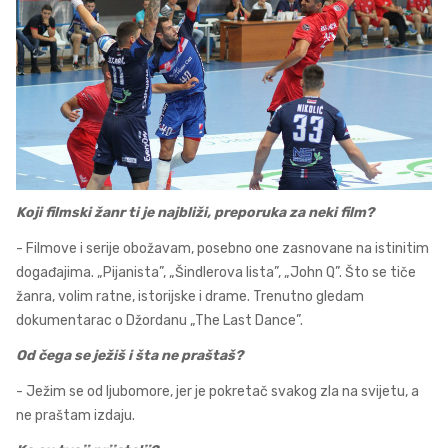
Koji filmski žanr ti je najbliži, preporuka za neki film?
- Filmove i serije obožavam, posebno one zasnovane na istinitim
događajima. „Pijanista”, „Šindlerova lista”, „John Q”. Što se tiče
žanra, volim ratne, istorijske i drame. Trenutno gledam
dokumentarac o Džordanu „The Last Dance”.
Od čega se ježiš i šta ne praštaš?
- Ježim se od ljubomore, jer je pokretač svakog zla na svijetu, a
ne praštam izdaju.