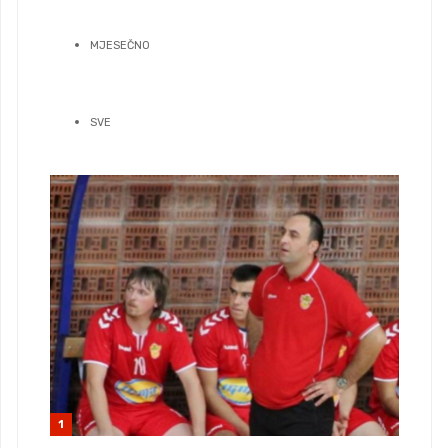
MJESEČNO
SVE
1