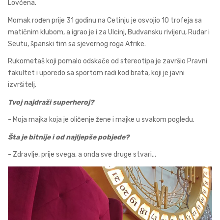
Lovćena.
Momak rođen prije 31 godinu na Cetinju je osvojio 10 trofeja sa
matičnim klubom, a igrao je i za Ulcinj, Budvansku rivijeru, Rudar i
Seutu, španski tim sa sjevernog roga Afrike.
Rukometaš koji pomalo odskače od stereotipa je završio Pravni
fakultet i uporedo sa sportom radi kod brata, koji je javni
izvršitelj.
Tvoj najdraži superheroj?
- Moja majka koja je oličenje žene i majke u svakom pogledu.
Šta je bitnije i od najljepše pobjede?
- Zdravlje, prije svega, a onda sve druge stvari...