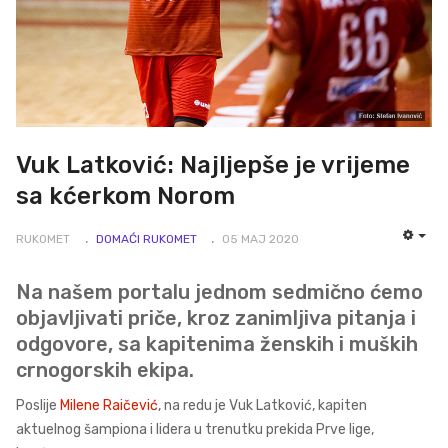
Vuk Latković: Najljepše je vrijeme
sa kćerkom Norom
RUKOMET
DOMAĆI RUKOMET
05 MAJ 2020
EMP
Na našem portalu jednom sedmično ćemo
objavljivati priče, kroz zanimljiva pitanja i
odgovore, sa kapitenima ženskih i muških
crnogorskih ekipa.
Poslije
Milene Raičević
, na redu je Vuk Latković, kapiten
aktuelnog šampiona i lidera u trenutku prekida Prve lige,