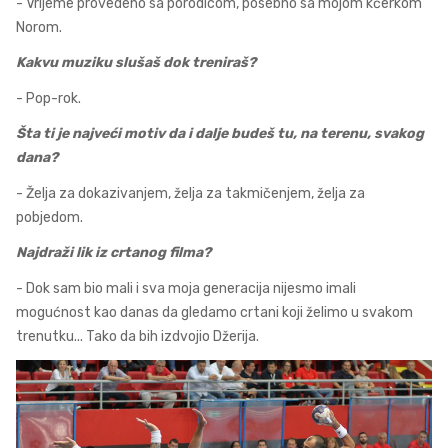
- Vrijeme provedeno sa porodicom, posebno sa mojom kćerkom
Norom.
Kakvu muziku slušaš dok treniraš?
- Pop-rok.
Šta ti je najveći motiv da i dalje budeš tu, na terenu, svakog
dana?
- Želja za dokazivanjem, želja za takmičenjem, želja za
pobjedom.
Najdraži lik iz crtanog filma?
- Dok sam bio mali i sva moja generacija nijesmo imali
mogućnost kao danas da gledamo crtani koji želimo u svakom
trenutku... Tako da bih izdvojio Džerija.