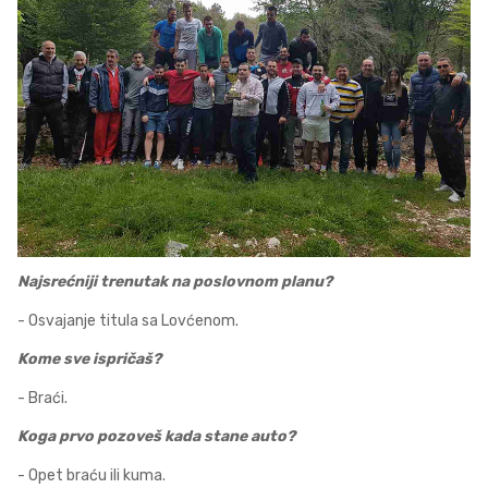
Najsrećniji trenutak na poslovnom planu?
- Osvajanje titula sa Lovćenom.
Kome sve ispričaš?
- Braći.
Koga prvo pozoveš kada stane auto?
- Opet braću ili kuma.