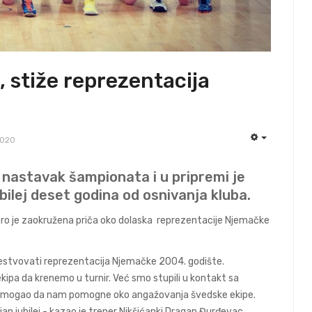
j, stiže reprezentacija
2020
EMPTY
nastavak šampionata i u pripremi je
bilej deset godina od osnivanja kluba.
skoro je zaokružena priča oko dolaska reprezentacije Njemačke
e učestvovati reprezentacija Njemačke 2004. godište.
kipa da krenemo u turnir. Već smo stupili u kontakt sa
bi mogao da nam pomogne oko angažovanja švedske ekipe.
an jubilej - kazao je trener Nikšićanki Dragan Đurđevac.