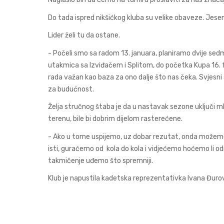
Do tada ispred nikšićkog kluba su velike obaveze. Jese
Lider želi tu da ostane.
- Počeli smo sa radom 13. januara, planiramo dvije sedm
utakmica sa Izviđačem i Splitom, do početka Kupa 16. fe
rada važan kao baza za ono dalje što nas čeka. Svjesni s
za budućnost.
Želja stručnog štaba je da u nastavak sezone uključi mla
terenu, bile bi dobrim dijelom rasterećene.
- Ako u tome uspijemo, uz dobar rezutat, onda možemo d
isti, guraćemo od kola do kola i vidjećemo hoćemo li odr
takmičenje uđemo što spremniji.
Klub je napustila kadetska reprezentativka Ivana Đurovi