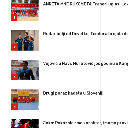
ANKETA MNE RUKOMETA Treneri uglas: Lov
1
Rudar bolji od Devetke, Teodora brojala do
2
Vujović u Navi, Muratović još godinu u Ka
3
Drugi poraz kadeta u Sloveniji
4
Joka: Pokazale smo karakter, imamo pravi