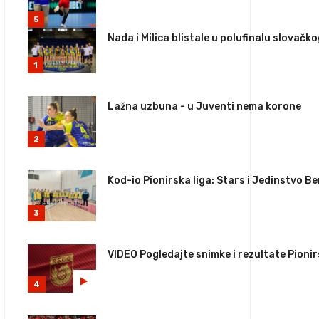
5
Nada i Milica blistale u polufinalu slovačk
1
Lažna uzbuna - u Juventi nema korone
2
Kod-io Pionirska liga: Stars i Jedinstvo 
3
VIDEO Pogledajte snimke i rezultate Pionir
4