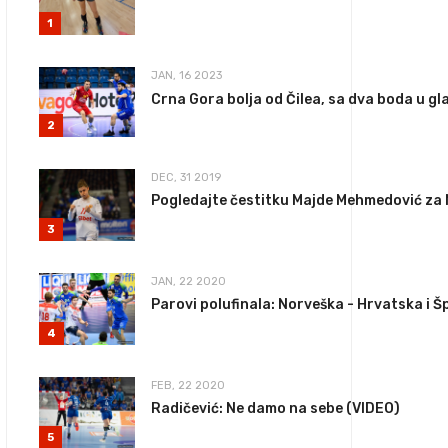
1
JAN, 16 2023
Crna Gora bolja od Čilea, sa dva boda u g
2
DEC, 31 2019
Pogledajte čestitku Majde Mehmedović za
3
JAN, 22 2020
Parovi polufinala: Norveška - Hrvatska i Šp
4
FEB, 22 2020
Radičević: Ne damo na sebe (VIDEO)
5