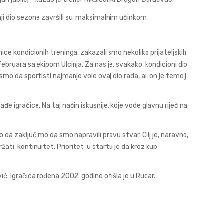
nji dio sezone završili su maksimalnim učinkom.
ice kondicionih treninga, zakazali smo nekoliko prijateljskih
bruara sa ekipom Ulcinja. Za nas je, svakako, kondicioni dio
mo da sportisti najmanje vole ovaj dio rada, ali on je temelj
đe igračice. Na taj način iskusnije, koje vode glavnu riječ na
a zaključimo da smo napravili pravu stvar. Cilj je, naravno,
žati kontinuitet. Prioritet u startu je da kroz kup
ć. Igračica rođena 2002. godine otišla je u Rudar.