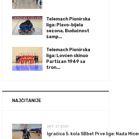
Telemach Pionirska
liga: Plavo-bijela
sezona, Budućnost
šamp...
Telemach Pionirska
liga: Lovćen skinuo
Partizan 1949 sa
tron...
NAJČITANIJE
OKT, 27 2021
Igračica 5. kola SBbet Prve lige: Nađa Mice