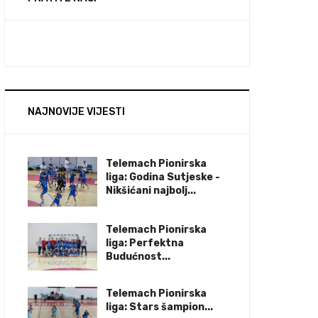
NAJNOVIJE VIJESTI
Telemach Pionirska
liga: Godina Sutjeske -
Nikšićani najbolj...
Telemach Pionirska
liga: Perfektna
Budućnost...
Telemach Pionirska
liga: Stars šampion...