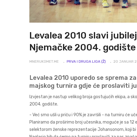
Levalea 2010 slavi jubile
Njemačke 2004. godište
MNERUKOMET.ME
PRVA I DRUGA LIGA (Ž)
20 JANUAR 
Levalea 2010 uporedo se sprema za 
majskog turnira gdje će proslaviti ju
Izvjestan je nastup velikog broja gostujućih ekipa, a 
2004. godište.
- Već smo ušli u priču i 90% je završili - na turniru ć
Planiramo da proširimo broj učesnika, moguće je sa 12 e
selektorom ženske reprezentacije Johansonom, koji 
Naglasio bih da ćemo na turniru proslaviti za nas značaj