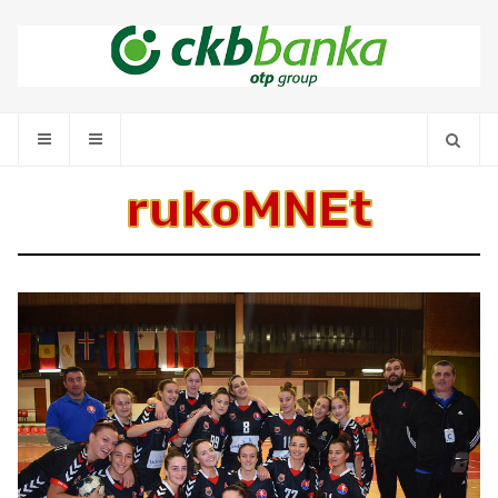
rukoMNEt