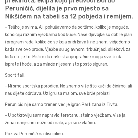
prekinuta, ekipa koju predvodi Đorđo
Peruničić, dijelila je prvo mjesto sa
Nikšićem na tabeli sa 12 pobjeda i remijem.
- Teško je svima. Ali, pokušavamo da održimo, koliko je moguće,
kondiciju raznim vježbama kod kuće. Naše djevojke su dobile plan
i program rada, koliko će se koja pridržavati ne znam, vidjećemo
kada sve ovo prođe. Vježbe su uglavnom: trbušnjaci, sklekovi, za
leđa i to je to. Mislim da naše starije igračice mogu sve to da
isprate i hoće, a za mlađe nijesam sto posto siguran.
Sport fali.
- Mi smo sportska porodica. Ne znamo više što kući da činimo, ali
nas dijete održava. Uz igru sa malom, sve brže prolazi.
Peruničić nije samo trener, već je igrač Partizana iz Tivta.
- U potkrovlju sam napravio teretanu, stalno vježbam. Više ja,
žena manje, ne može od male, a ja se izvlačim.
Poziva Peruničić na disciplinu.