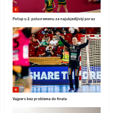
3
Potop u 2. poluvremenu za najubjedljiviji poraz
4
Vajpers bez problema do finala