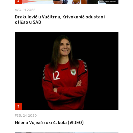
2
AVG, 11 2022
Drakulović u Vučitrnu, Krivokapić odustao i
otišao u SAD
3
FEB, 24 2020
Milena Vujisić ruki 4. kola (VIDEO)