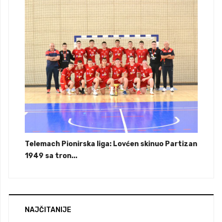
Telemach Pionirska liga: Lovćen skinuo Partizan
1949 sa tron...
NAJČITANIJE