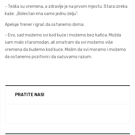
- Teška su vremena, a zdravlje je na prvom mjestu. Stara izreka
kaže: ,,Bolestan ima samo jednu želju”.
Apeluje trener i igrač da ostanemo doma.
- Evo, sad možemo svi kod kuće i možemo bez kafića. Možda
sam malo staromodan, ali smatram da svi možemo više
vremena da budemo kod kuće. Mislim da svi moramo i možemo
da ostanemo pozitivni i da sačuvamo razum.
PRATITE NAS!