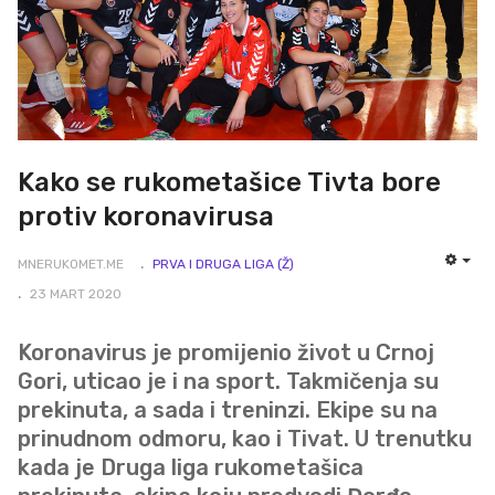
Kako se rukometašice Tivta bore
protiv koronavirusa
MNERUKOMET.ME
PRVA I DRUGA LIGA (Ž)
EMP
23 MART 2020
Koronavirus je promijenio život u Crnoj
Gori, uticao je i na sport. Takmičenja su
prekinuta, a sada i treninzi. Ekipe su na
prinudnom odmoru, kao i Tivat. U trenutku
kada je Druga liga rukometašica