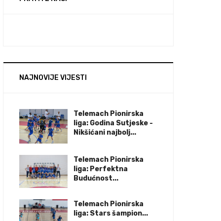
NAJNOVIJE VIJESTI
Telemach Pionirska
liga: Godina Sutjeske -
Nikšićani najbolj...
Telemach Pionirska
liga: Perfektna
Budućnost...
Telemach Pionirska
liga: Stars šampion...