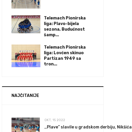
Telemach Pionirska
liga: Plavo-bijela
sezona, Budućnost
šamp...
Telemach Pionirska
liga: Lovćen skinuo
Partizan 1949 sa
tron...
NAJČITANIJE
OKT, 15 2022
,,Plave” slavile u gradskom derbiju, Nikšića