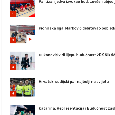
Partizan jedva izvukao bod, Lovćen ubjedl
1
Pionirska liga: Marković debitovao pobje
2
Đukanović vidi lijepu budućnost ŽRK Nikši
3
Hrvatski sudijski par najbolji na svijetu
4
Katarina: Reprezentacija i Budućnost za