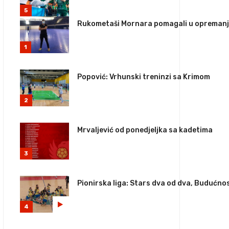
5
Rukometaši Mornara pomagali u opremanju
1
Popović: Vrhunski treninzi sa Krimom
2
Mrvaljević od ponedjeljka sa kadetima
3
Pionirska liga: Stars dva od dva, Budućno
4