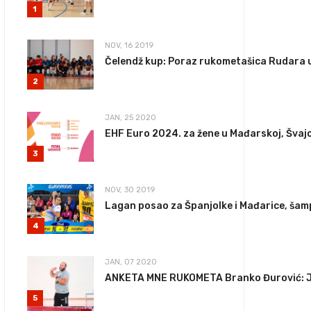
1
NOV, 16 2019
Čelendž kup: Poraz rukometašica Rudara u
2
JAN, 25 2020
EHF Euro 2024. za žene u Mađarskoj, Švajca
3
NOV, 30 2019
Lagan posao za Španjolke i Mađarice, šam
4
JAN, 07 2020
ANKETA MNE RUKOMETA Branko Đurović: Je
5