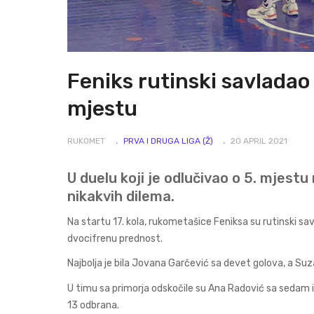
Feniks rutinski savladao 
mjestu
RUKOMET
PRVA I DRUGA LIGA (Ž)
20 APRIL 2021
U duelu koji je odlučivao o 5. mjestu 
nikakvih dilema.
Na startu 17. kola, rukometašice Feniksa su rutinski sav
dvocifrenu prednost.
Najbolja je bila Jovana Garčević sa devet golova, a Suz
U timu sa primorja odskočile su Ana Radović sa sedam i
13 odbrana.