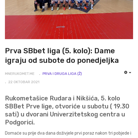
Prva SBbet liga (5. kolo): Dame
igraju od subote do ponedjeljka
MNERUKOMET.ME
PRVA I DRUGA LIGA (Ž)
EMP
22 OKTOBAR 2021
Rukometašice Rudara i Nikšića, 5. kolo
SBBet Prve lige, otvoriće u subotu ( 19.30
sati) u dvorani Univerzitetskog centra u
Podgorici.
Domaće su prije dva dana doživjele prvi poraz nakon tri pobjede i