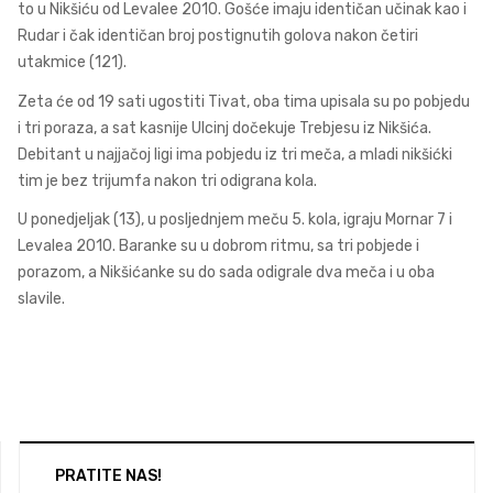
to u Nikšiću od Levalee 2010. Gošće imaju identičan učinak kao i
Rudar i čak identičan broj postignutih golova nakon četiri
utakmice (121).
Zeta će od 19 sati ugostiti Tivat, oba tima upisala su po pobjedu
i tri poraza, a sat kasnije Ulcinj dočekuje Trebjesu iz Nikšića.
Debitant u najjačoj ligi ima pobjedu iz tri meča, a mladi nikšićki
tim je bez trijumfa nakon tri odigrana kola.
U ponedjeljak (13), u posljednjem meču 5. kola, igraju Mornar 7 i
Levalea 2010. Baranke su u dobrom ritmu, sa tri pobjede i
porazom, a Nikšićanke su do sada odigrale dva meča i u oba
slavile.
PRATITE NAS!