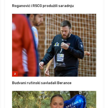
Roganović i RSCG produžili saradnju
2
Budvani rutinski savladali Berance