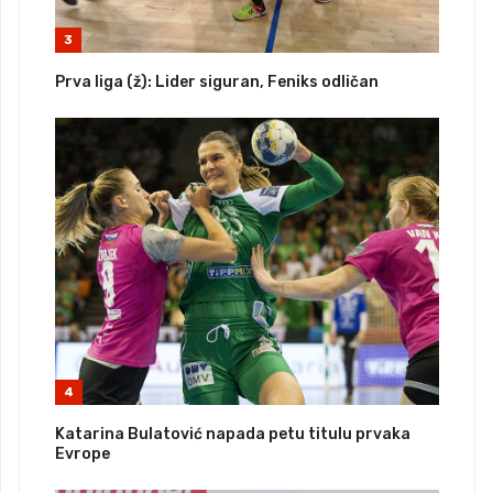
3
Prva liga (ž): Lider siguran, Feniks odličan
4
Katarina Bulatović napada petu titulu prvaka
Evrope