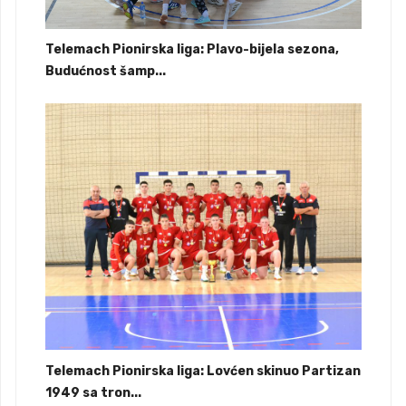
Telemach Pionirska liga: Plavo-bijela sezona,
Budućnost šamp...
Telemach Pionirska liga: Lovćen skinuo Partizan
1949 sa tron...