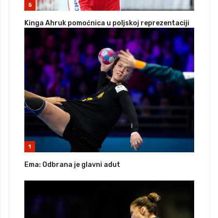
5
Kinga Ahruk pomoćnica u poljskoj reprezentaciji
1
Ema: Odbrana je glavni adut