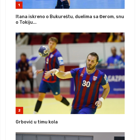
1
Itana iskreno o Bukureštu, duelima sa Đerom, snu
o Tokiju...
2
Grbović u timu kola