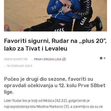
Favoriti sigurni, Rudar na ,,plus 20”,
lako za Tivat i Levaleu
MNERUKOMET.ME
PRVA I DRUGA LIGA (Ž)
EMP
18 FEBRUAR 2023
Počeo je drugi dio sezone, favoriti su
opravdali očekivanja u 12. kolu Prve SBbet
lige.
Lider Rudar bio je bolji od Nikšića (42:22), golgeterski je
najraspoloženija bila Nikolina Marković (9), a zanimljivo da su se