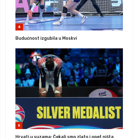
4
Budućnost izgubila u Moskvi
5
Hrvati u suzama: Čekali smo zlato i opet ništa