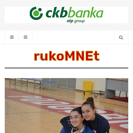
rukoMNEt