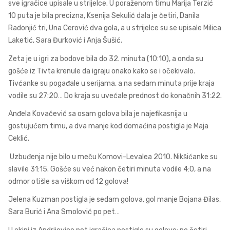
sve igračice upisale u strijelce. U poraženom timu Marija Terzić
10 puta je bila precizna, Ksenija Sekulić dala je četiri, Danila
Radonjić tri, Una Cerović dva gola, a u strijelce su se upisale Milica
Laketić, Sara Đurković i Anja Šušić.
Zeta je u igri za bodove bila do 32. minuta (10:10), a onda su
gošće iz Tivta krenule da igraju onako kako se i očekivalo.
Tivćanke su pogađale u serijama, a na sedam minuta prije kraja
vodile su 27:20… Do kraja su uvećale prednost do konačnih 31:22.
Anđela Kovačević sa osam golova bila je najefikasnija u
gostujućem timu, a dva manje kod domaćina postigla je Maja
Ceklić.
Uzbuđenja nije bilo u meču Komovi-Levalea 2010. Nikšićanke su
slavile 31:15. Gošće su već nakon četiri minuta vodile 4:0, a na
odmor otišle sa viškom od 12 golova!
Jelena Kuzman postigla je sedam golova, gol manje Bojana Đilas,
Sara Burić i Ana Smolović po pet…