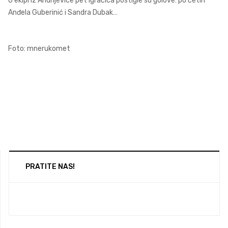
U ekipi iz Andrijevice pet igračica postigle su golove: po četiri
Anđela Guberinić i Sandra Dubak…
Foto: mnerukomet
PRATITE NAS!