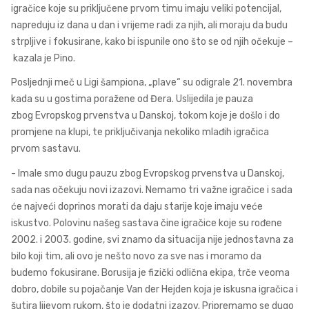
igračice koje su priključene prvom timu imaju veliki potencijal,
napreduju iz dana u dan i vrijeme radi za njih, ali moraju da budu
strpljive i fokusirane, kako bi ispunile ono što se od njih očekuje –
kazala je Pino.
Posljednji meč u Ligi šampiona, „plave“ su odigrale 21. novembra
kada su u gostima poražene od Đera. Uslijedila je pauza
zbog Evropskog prvenstva u Danskoj, tokom koje je došlo i do
promjene na klupi, te priključivanja nekoliko mlađih igračica
prvom sastavu.
- Imale smo dugu pauzu zbog Evropskog prvenstva u Danskoj,
sada nas očekuju novi izazovi. Nemamo tri važne igračice i sada
će najveći doprinos morati da daju starije koje imaju veće
iskustvo. Polovinu našeg sastava čine igračice koje su rođene
2002. i 2003. godine, svi znamo da situacija nije jednostavna za
bilo koji tim, ali ovo je nešto novo za sve nas i moramo da
budemo fokusirane. Borusija je fizički odlična ekipa, trče veoma
dobro, dobile su pojačanje Van der Hejden koja je iskusna igračica i
šutira lijevom rukom, što je dodatni izazov. Pripremamo se dugo