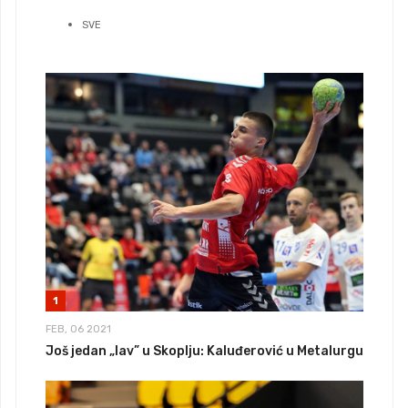
SVE
1
FEB, 06 2021
Još jedan „lav” u Skoplju: Kaluđerović u Metalurgu