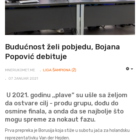
Budućnost želi pobjedu, Bojana
Popović debituje
MNERUKOMET.ME
LIGA ŠAMPIONA (Ž)
EMP
07 JANUAR 2021
U 2021. godinu ,,plave“ su ušle sa željom
da ostvare cilj - prođu grupu, dođu do
osmine finala, a onda da se najbolje što
mogu spreme za nokaut fazu.
Prva prepreka je Borusija koja stiže u subotu jača za holandsku
reprezentativku Van der Hejden.