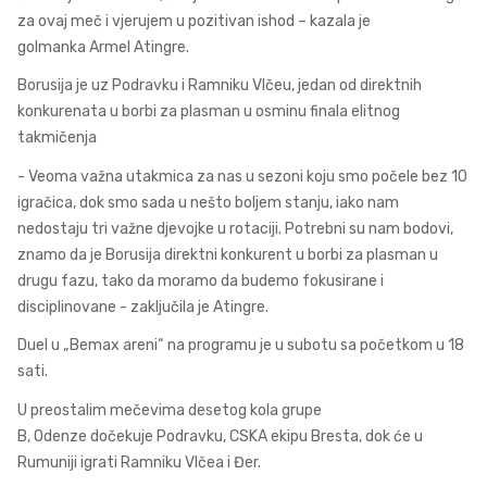
za ovaj meč i vjerujem u pozitivan ishod – kazala je
golmanka Armel Atingre.
Borusija je uz Podravku i Ramniku Vlčeu, jedan od direktnih
konkurenata u borbi za plasman u osminu finala elitnog
takmičenja
- Veoma važna utakmica za nas u sezoni koju smo počele bez 10
igračica, dok smo sada u nešto boljem stanju, iako nam
nedostaju tri važne djevojke u rotaciji. Potrebni su nam bodovi,
znamo da je Borusija direktni konkurent u borbi za plasman u
drugu fazu, tako da moramo da budemo fokusirane i
disciplinovane - zaključila je Atingre.
Duel u „Bemax areni“ na programu je u subotu sa početkom u 18
sati.
U preostalim mečevima desetog kola grupe
B, Odenze dočekuje Podravku, CSKA ekipu Bresta, dok će u
Rumuniji igrati Ramniku Vlčea i Đer.