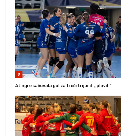
3
Atingre sačuvala gol za treći trijumf ,,plavih“