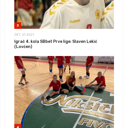
3
OKT, 21 2021
Igrač 4. kola SBbet Prve lige: Slaven Lekić
(Lovćen)
4