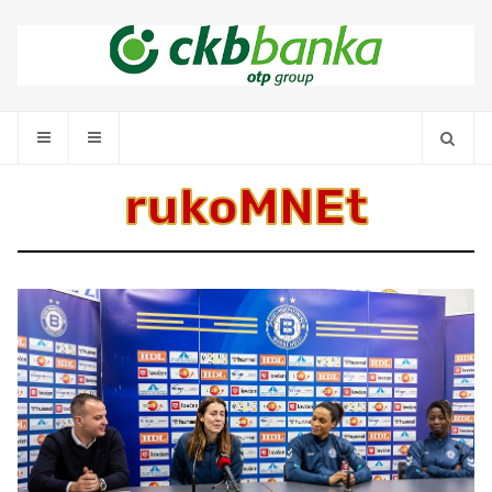
rukoMNEt