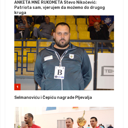
ANKETA MNE RUKOMETA Stevo Nikočević:
Patriota sam, vjerujem da možemo do drugog
kruga
1
Selmanoviću i Čepiću nagrade Pljevalja