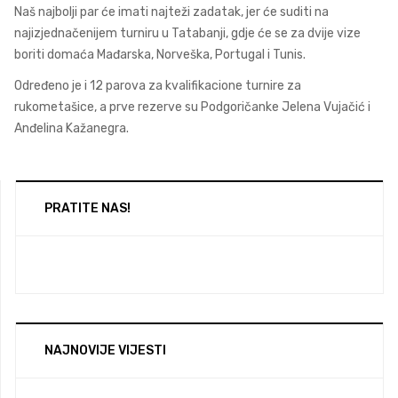
Naš najbolji par će imati najteži zadatak, jer će suditi na
najizjednačenijem turniru u Tatabanji, gdje će se za dvije vize
boriti domaća Mađarska, Norveška, Portugal i Tunis.
Određeno je i 12 parova za kvalifikacione turnire za
rukometašice, a prve rezerve su Podgoričanke Jelena Vujačić i
Anđelina Kažanegra.
PRATITE NAS!
NAJNOVIJE VIJESTI