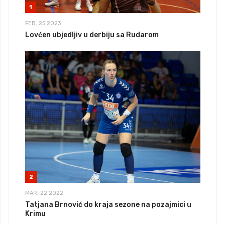
1
FEB, 25 2023
Lovćen ubjedljiv u derbiju sa Rudarom
2
MAR, 22 2022
Tatjana Brnović do kraja sezone na pozajmici u
Krimu