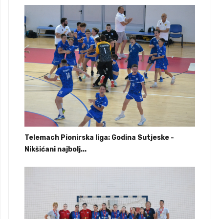
Telemach Pionirska liga: Godina Sutjeske -
Nikšićani najbolj...