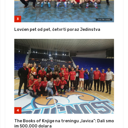
3
Lovćen pet od pet, četvrti poraz Jedinstva
4
The Books of Knjige na treningu „lavica”: Dali smo
im 500.000 dolara