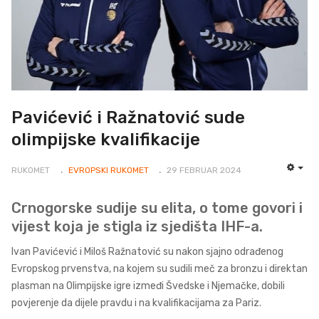
Pavićević i Ražnatović sude
olimpijske kvalifikacije
RUKOMET
EVROPSKI RUKOMET
29 FEBRUAR 2024
EMP
Crnogorske sudije su elita, o tome govori i
vijest koja je stigla iz sjedišta IHF-a.
Ivan Pavićević i Miloš Ražnatović su nakon sjajno odrađenog
Evropskog prvenstva, na kojem su sudili meč za bronzu i direktan
plasman na Olimpijske igre izmeđi Švedske i Njemačke, dobili
povjerenje da dijele pravdu i na kvalifikacijama za Pariz.