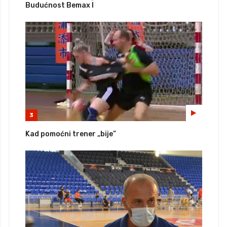
Budućnost Bemax I
3
Kad pomoćni trener „bije”