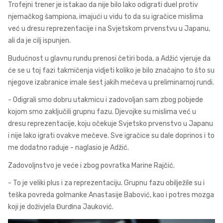
Trofejni trener je istakao da nije bilo lako odigrati duel protiv
njemačkog šampiona, imajući u vidu to da su igračice mislima
već u dresu reprezentacije i na Svjetskom prvenstvu u Japanu,
ali da je cilj ispunjen.
Budućnost u glavnu rundu prenosi četiri boda, a Adžić vjeruje da
će se u toj fazi takmičenja vidjeti koliko je bilo značajno to što su
njegove izabranice imale šest jakih mečeva u preliminarnoj rundi.
- Odigrali smo dobru utakmicu i zadovoljan sam zbog pobjede
kojom smo zaključili grupnu fazu. Djevojke su mislima već u
dresu reprezentacije, koju očekuje Svjetsko prvenstvo u Japanu
i nije lako igrati ovakve mečeve. Sve igračice su dale doprinos i to
me dodatno raduje - naglasio je Adžić.
Zadovoljnstvo je veće i zbog povratka Marine Rajčić.
- To je veliki plus i za reprezentaciju. Grupnu fazu obilježile su i
teška povreda golmanke Anastasije Babović, kao i potres mozga
koji je doživjela Đurđina Jauković.