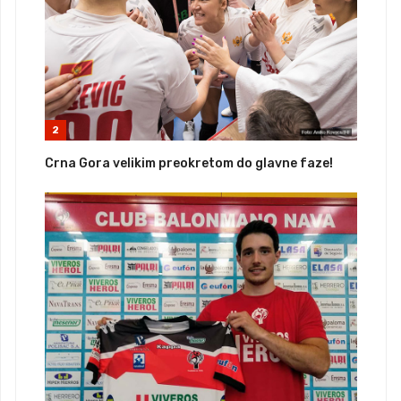
2
Crna Gora velikim preokretom do glavne faze!