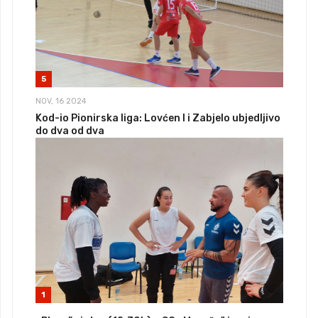
5
NOV, 16 2024
Kod-io Pionirska liga: Lovćen I i Zabjelo ubjedljivo
do dva od dva
1