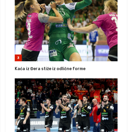
3
Kaća iz Đera stiže iz odlične forme