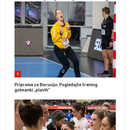
1
Pripreme za Borusiju: Pogledajte trening
golmanki „plavih”