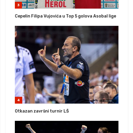
3
Cepelin Filipa Vujovića u Top 5 golova Asobal lige
4
Otkazan završni turnir LŠ