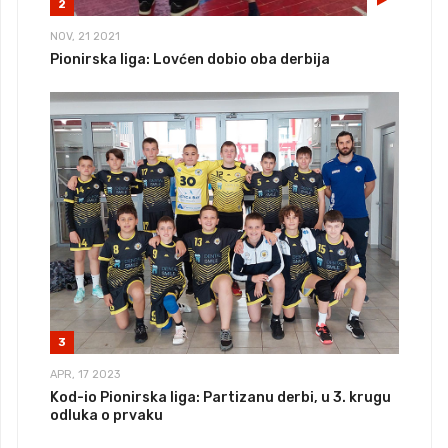
2
NOV, 21 2021
Pionirska liga: Lovćen dobio oba derbija
3
APR, 17 2023
Kod-io Pionirska liga: Partizanu derbi, u 3. krugu
odluka o prvaku