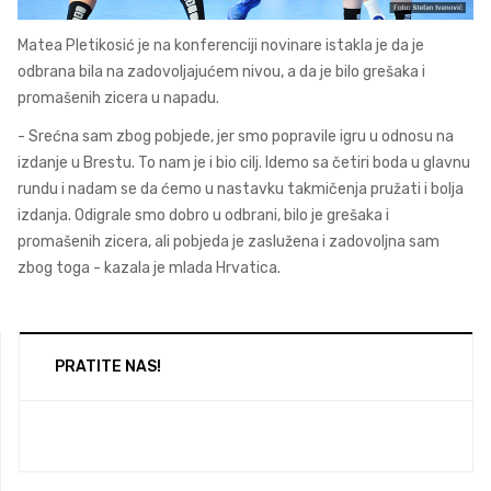
Matea Pletikosić je na konferenciji novinare istakla je da je
odbrana bila na zadovoljajućem nivou, a da je bilo grešaka i
promašenih zicera u napadu.
- Srećna sam zbog pobjede, jer smo popravile igru u odnosu na
izdanje u Brestu. To nam je i bio cilj. Idemo sa četiri boda u glavnu
rundu i nadam se da ćemo u nastavku takmičenja pružati i bolja
izdanja. Odigrale smo dobro u odbrani, bilo je grešaka i
promašenih zicera, ali pobjeda je zaslužena i zadovoljna sam
zbog toga - kazala je mlada Hrvatica.
PRATITE NAS!