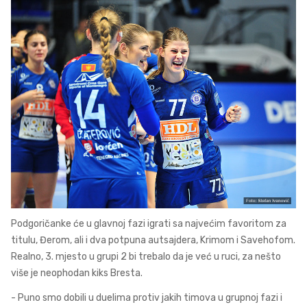
Podgoričanke će u glavnoj fazi igrati sa najvećim favoritom za
titulu, Đerom, ali i dva potpuna autsajdera, Krimom i Savehofom.
Realno, 3. mjesto u grupi 2 bi trebalo da je već u ruci, za nešto
više je neophodan kiks Bresta.
- Puno smo dobili u duelima protiv jakih timova u grupnoj fazi i