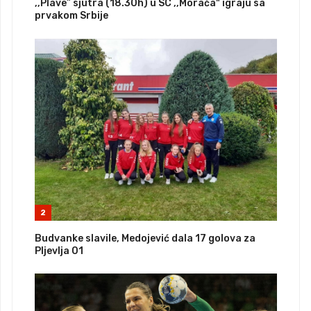
,,Plave” sjutra (18.30h) u SC ,,Morača" igraju sa
prvakom Srbije
2
Budvanke slavile, Medojević dala 17 golova za
Pljevlja 01