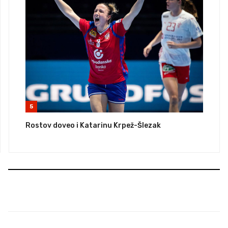
5
Rostov doveo i Katarinu Krpež-Šlezak