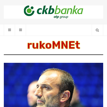
rukoMNEt