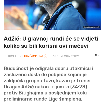
Adžić: U glavnoj rundi će se vidjeti
koliko su bili korisni ovi mečevi
RUKOMET
LIGA ŠAMPIONA (Ž)
16 NOVEMBAR 2019
EMP
Budućnost je odigrala dobru utakmicu i
zasluženo došla do pobjede kojom je
zaključila grupnu fazu, kazao je trener
Dragan Adžić nakon trijumfa (34:28)
protiv Bitighajma u posljednjem kolu
preliminarne runde Lige šampiona.