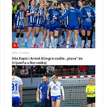
5
DEC, 11 2022
Ilda Kepić i Armel Atingre vodile ,,plave” do
trijumfa u Norveškoj