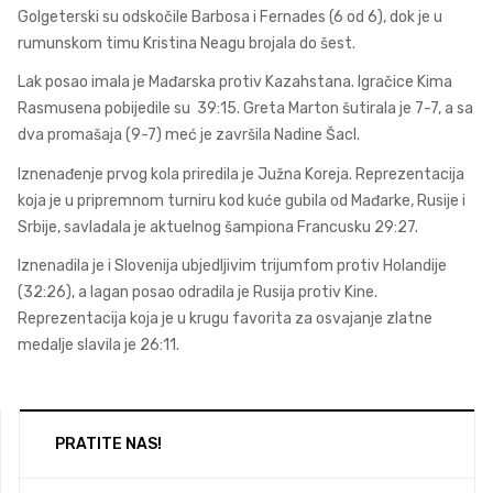
Golgeterski su odskočile Barbosa i Fernades (6 od 6), dok je u
rumunskom timu Kristina Neagu brojala do šest.
Lak posao imala je Mađarska protiv Kazahstana. Igračice Kima
Rasmusena pobijedile su 39:15. Greta Marton šutirala je 7-7, a sa
dva promašaja (9-7) meć je završila Nadine Šacl.
Iznenađenje prvog kola priredila je Južna Koreja. Reprezentacija
koja je u pripremnom turniru kod kuće gubila od Mađarke, Rusije i
Srbije, savladala je aktuelnog šampiona Francusku 29:27.
Iznenadila je i Slovenija ubjedljivim trijumfom protiv Holandije
(32:26), a lagan posao odradila je Rusija protiv Kine.
Reprezentacija koja je u krugu favorita za osvajanje zlatne
medalje slavila je 26:11.
PRATITE NAS!