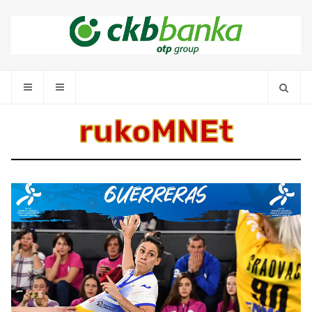
rukoMNEt