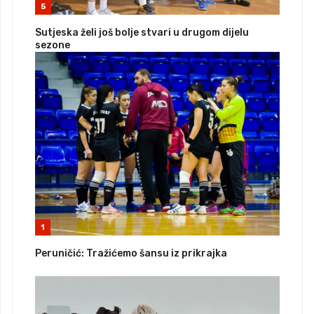
5
Sutjeska želi još bolje stvari u drugom dijelu
sezone
1
Peruničić: Tražićemo šansu iz prikrajka