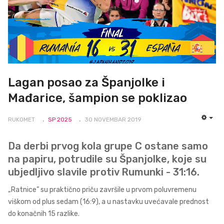
Lagan posao za Španjolke i
Mađarice, šampion se poklizao
RUKOMET
SP 2025
30 NOVEMBAR 2019
EMP
Da derbi prvog kola grupe C ostane samo
na papiru, potrudile su Španjolke, koje su
ubjedljivo slavile protiv Rumunki - 31:16.
„Ratnice” su praktično priču završile u prvom poluvremenu
viškom od plus sedam (16:9), a u nastavku uvećavale prednost
do konačnih 15 razlike.