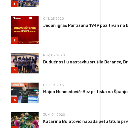
1
OKT, 23 2020
Jedan igrač Partizana 1949 pozitivan na 
2
NOV, 02 2020
Budućnost u nastavku srušila Berance, 
3
DEC, 04 2019
Majda Mehmedović: Bez pritiska na Španjo
4
JUN, 04 2020
Katarina Bulatović napada petu titulu pr