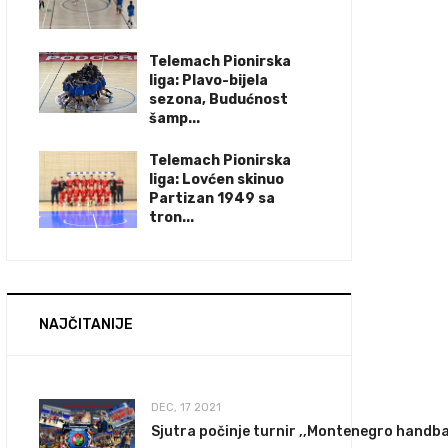
Telemach Pionirska
liga: Plavo-bijela
sezona, Budućnost
šamp...
Telemach Pionirska
liga: Lovćen skinuo
Partizan 1949 sa
tron...
NAJČITANIJE
DEC, 17 2021
Sjutra počinje turnir ,,Montenegro handba