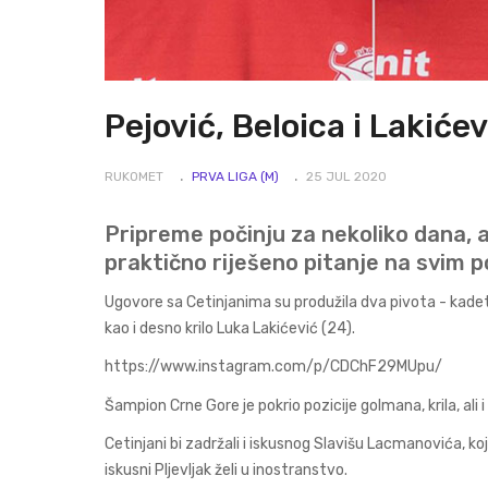
Pejović, Beloica i Lakiće
RUKOMET
PRVA LIGA (M)
25 JUL 2020
Pripreme počinju za nekoliko dana, 
praktično riješeno pitanje na svim p
Ugovore sa Cetinjanima su produžila dva pivota - kadets
kao i desno krilo Luka Lakićević (24).
https://www.instagram.com/p/CDChF29MUpu/
Šampion Crne Gore je pokrio pozicije golmana, krila, ali i 
Cetinjani bi zadržali i iskusnog Slavišu Lacmanovića, koji
iskusni Pljevljak želi u inostranstvo.