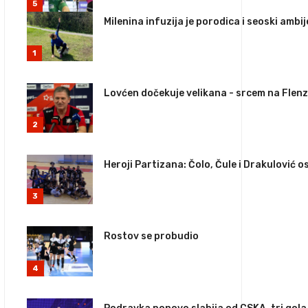
5
Milenina infuzija je porodica i seoski ambi
1
Lovćen dočekuje velikana - srcem na Flen
2
Heroji Partizana: Čolo, Čule i Drakulović o
3
Rostov se probudio
4