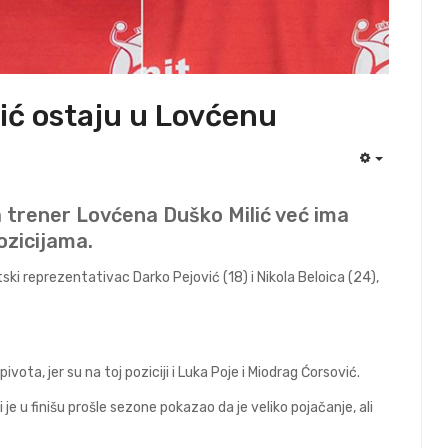
vić ostaju u Lovćenu
EMPTY
a trener Lovćena Duško Milić već ima
ozicijama.
ki reprezentativac Darko Pejović (18) i Nikola Beloica (24),
pivota, jer su na toj poziciji i Luka Poje i Miodrag Ćorsović.
 je u finišu prošle sezone pokazao da je veliko pojačanje, ali