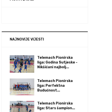
NAJNOVIJE VIJESTI
Telemach Pionirska
liga: Godina Sutjeske -
Nikšićani najbolj...
Telemach Pionirska
liga: Perfektna
Budućnost...
Telemach Pionirska
liga: Stars šampion...