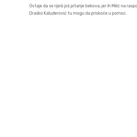
Ostaje da se riješi još pitanje bekova, jer ih Milić na ras
Draško Kaluđerović tu mogu da priskoče u pomoć.