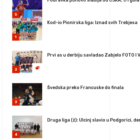
Podravka ponovo slabija od CSKA, tri gol
5
Kod-io Pionirska liga: Iznad svih Trebjesa
1
Prvi as u derbiju savladao Zabjelo FOTO I 
2
Švedska preko Francuske do finala
3
Druga liga (ž): Ulcinj slavio u Podgorici, 
4