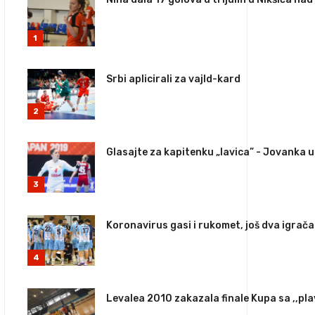
1
Srbi aplicirali za vajld-kard
2
Glasajte za kapitenku „lavica” - Jovanka u
3
Koronavirus gasi i rukomet, još dva igrač
4
Levalea 2010 zakazala finale Kupa sa ,,pl