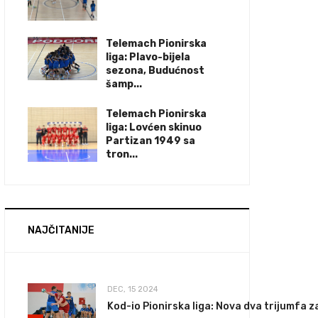
Telemach Pionirska
liga: Plavo-bijela
sezona, Budućnost
šamp...
Telemach Pionirska
liga: Lovćen skinuo
Partizan 1949 sa
tron...
NAJČITANIJE
DEC, 15 2024
Kod-io Pionirska liga: Nova dva trijumfa 