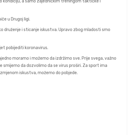
kondiciju, a samo zajedničkim treningom taktičke i
e u Drugoj ligi.
iko druženje i sticanje iskustva. Upravo zbog mladosti smo
jet pobijediti koronavirus.
 zajedno moramo i možemo da izdržimo sve. Prije svega, važno
 smijemo da dozvolimo da se virus proširi. Za sport ima
 razmjenom iskustva, možemo do pobjede.