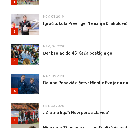
1
NOV, 03 2019
Igrač 5. kola Prve lige: Nemanja Drakulovi
2
MAR, 04 2020
Đer brojao do 45, Kaća postigla gol
3
MAR, 09 2020
Bojana Popović o četvrtfinalu: Sve je na nam
4
OKT, 03 2020
,,Zlatna liga”: Novi poraz ,,lavica”
5
Nina dala 17 golova u trijumfu Nikšića na