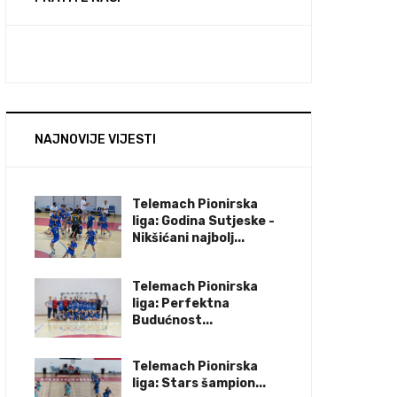
NAJNOVIJE VIJESTI
Telemach Pionirska
liga: Godina Sutjeske -
Nikšićani najbolj...
Telemach Pionirska
liga: Perfektna
Budućnost...
Telemach Pionirska
liga: Stars šampion...