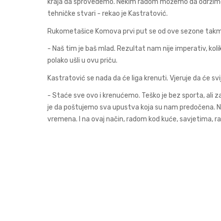
kraja da sprovedemo. Nekim radom možemo da održimo 
tehničke stvari - rekao je Kastratović.
Rukometašice Komova prvi put se od ove sezone takmič
- Naš tim je baš mlad. Rezultat nam nije imperativ, kol
polako ušli u ovu priču.
Kastratović se nada da će liga krenuti. Vjeruje da će svi
- Staće sve ovo i krenućemo. Teško je bez sporta, ali
je da poštujemo sva upustva koja su nam predočena. Ne
vremena. I na ovaj način, radom kod kuće, savjetima,