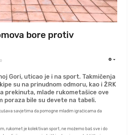
mova bore protiv
0
EMPTY
oj Gori, uticao je i na sport. Takmičenja
 ekipe su na prinudnom odmoru, kao i ŽRK
ga prekinuta, mlade rukometašice ove
m poraza bile su devete na tabeli.
 pokušava savjetima da pomogne mladim igračicama da
im, rukomet je kolektivan sport, ne možemo baš sve i do