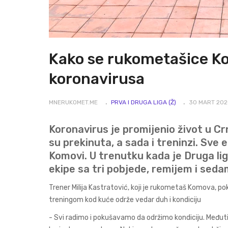
Kako se rukometašice Ko
koronavirusa
MNERUKOMET.ME
PRVA I DRUGA LIGA (Ž)
30 MART 202
Koronavirus je promijenio život u Crn
su prekinuta, a sada i treninzi. Sve
Komovi. U trenutku kada je Druga li
ekipe sa tri pobjede, remijem i seda
Trener Milija Kastratović, koji je rukometaš Komova,
treningom kod kuće održe vedar duh i kondiciju
- Svi radimo i pokušavamo da održimo kondiciju. Međut