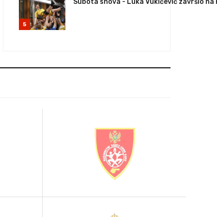
Subota snova - Luka Vukićević završio na
5