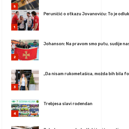
5
Peruničić o otkazu Jovanoviću: To je odluk
1
Johanson: Na pravom smo putu, sudije nas
2
„Da nisam rukometašica, možda bih bila f
3
Trebjesa slavi rođendan
4